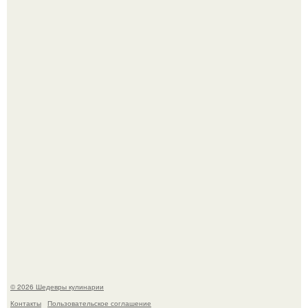
Самая популярная еда летом - мороженое.
Первый раз я попробовал его, когда приехал в гости к
деду.
© 2026 Шедевры кулинарии
Контакты
Пользовательское соглашение