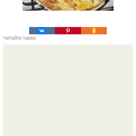
Читайте также
Хворост. Ингредиенты: - 3 стакана муки.