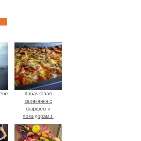
себе
Кабачковая
запеканка с
фаршем и
помидорами.
чты
й.