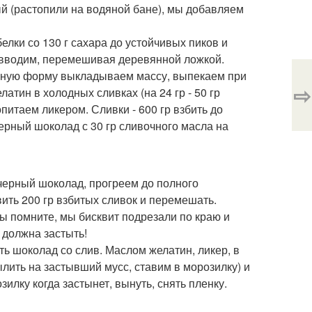
ый (растопили на водяной бане), мы добавляем
елки со 130 г сахара до устойчивых пиков и
 вводим, перемешивая деревянной ложкой.
анную форму выкладываем массу, выпекаем при
⇨
атин в холодных сливках (на 24 гр - 50 гр
питаем ликером. Сливки - 600 гр взбить до
черный шоколад с 30 гр сливочного масла на
 черный шоколад, прогреем до полного
вить 200 гр взбитых сливок и перемешать.
(вы помните, мы бисквит подрезали по краю и
 должна застыть!
ь шоколад со слив. Маслом желатин, ликер, в
ылить на застывший мусс, ставим в морозилку) и
лку когда застынет, вынуть, снять пленку.