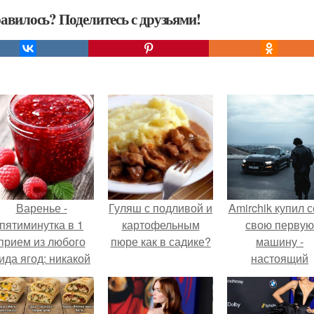
авилось? Поделитесь с друзьями!
Варенье -
Гуляш с подливой и
Amirchik купил 
пятиминутка в 1
картофельным
свою первую
прием из любого
пюре как в садике?
машину -
ида ягод: никакой
настоящий
лительной варки,
автомобиль ме
все витамины на
для многих
месте!
автолюбителе