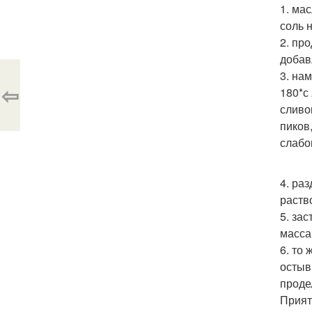
1. ма
соль 
2. пр
добав
3. на
⇦
180*с
сливо
пиков
слабо
4. ра
раств
5. за
масса
6. то
остыв
проде
Прият