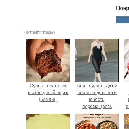
Понр
Читайте также
Супер - влажный
Аня Тейлор - Джой
шоколадный пирог
провела детство и
(без яиц.
юность,
перемещаясь
в
между двумя
д
совершенно
разными