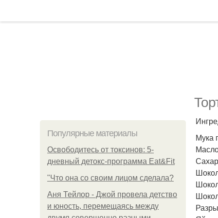
Тор
Ингре
Популярные материалы
Мука 
Масло 
Освободитесь от токсинов: 5-
Сахар 
дневный детокс-программа Eat&Fit
Шокол
"Что она со своим лицом сделала?
Шокол
Аня Тейлор - Джой провела детство
Шокол
и юность, перемещаясь между
Разрых
двумя совершенно разными