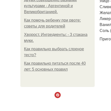
Яйцо -
культурами - Аргентиной и
Сливки
Великобританией.
Желати
Ликер
Как помочь ребенку при рвоте:
Ванили
советы для родителей
Соль 
Хворост. Ингредиенты: - 3 стакана
Приго
муки.
Как правильно выбрать слоеное
тесто?
Как правильно питаться после 40
лет: 5 основных правил