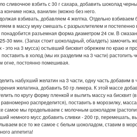
сло сливочное взбить с 30 г сахара, добавить шоколад черн
на кончике ножа, ванилин (можно без него.
одолжая взбивать, добавляем 4 желтка. Отдельно взбиваем б
ляем в массу муку смешать с разрыхлителем и постепенно
м понадобится разъемная форма диаметром 24 см. В смаз
 25-30 мин. (Запах стоит шоколадный, обалдеть) замочить жел
к - это на 3 мусса) остывший бисквит обрежем по краю и про
, поставить в холод (мы их разделим на 3 части) растопить 
м огне, постоянно помешивая.
зделить набухший желатин на 3 части, одну часть добавим в
орения желатина, добавить 50 гр ликера. К этой массе доба
стелить по кругу форму пленкой и вылить массу на бисквит 
 равномерно распределится), поставить в морозилку, масса
 же самое мы проделываем с молочным шоколадом (растопит
ший немного мусс добавить сливки - 200 гр, перемешать, в
лываем все то же самое с белым шоколадом, ставим в морози
ного аппетита!