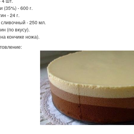
 4 шт.
 (35%) - 600 г.
н - 24 г.
 сливочный - 250 мл.
н (по вкусу).
(на кончике ножа).
товление: