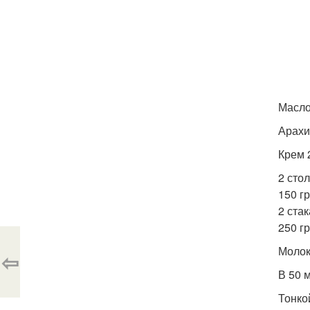
Масло
Арахи
Крем 
2 сто
150 гр
2 ста
250 г
Молок
⇦
В 50 
Тонко