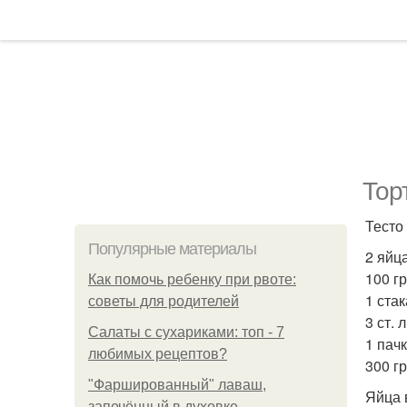
Тор
Тесто 
Популярные материалы
2 яйца
100 гр
Как помочь ребенку при рвоте:
1 ста
советы для родителей
3 ст. л
Салаты с сухариками: топ - 7
1 пач
любимых рецептов?
300 г
"Фаршированный" лаваш,
Яйца 
запечённый в духовке.