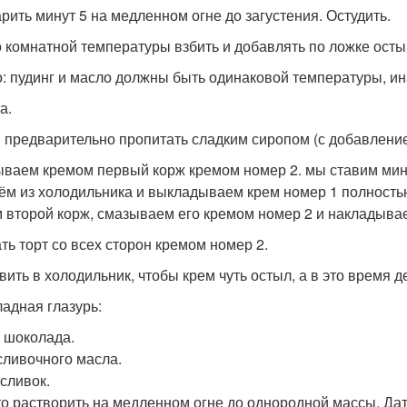
рить минут 5 на медленном огне до загустения. Остудить.
 комнатной температуры взбить и добавлять по ложке осты
: пудинг и масло должны быть одинаковой температуры, ин
а.
 предварительно пропитать сладким сиропом (с добавление
ваем кремом первый корж кремом номер 2. мы ставим мину
ём из холодильника и выкладываем крем номер 1 полность
 второй корж, смазываем его кремом номер 2 и накладывае
ть торт со всех сторон кремом номер 2.
вить в холодильник, чтобы крем чуть остыл, а в это время 
адная глазурь:
р шоколада.
 сливочного масла.
 сливок.
то растворить на медленном огне до однородной массы. Дат