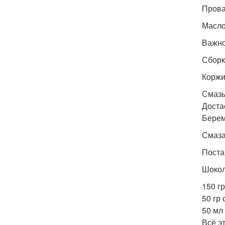
Прова
Масло
Важно
Сборк
Коржи
Смазы
Доста
Берем
Смаза
Поста
Шокол
150 г
50 гр
50 мл
Всё э