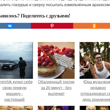
 залить глазурью и сверху посыпать измельчённым арахисом
авилось? Поделитесь с друзьями!
mirchik купил себе
Обалденный тортик
Юра музычен
свою первую
за 20 минут - без
недавно
машину -
выпечки!
отпраздновал с
настоящий
день рождения
втомобиль мечты
кругу самых