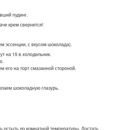
вший пудинг.
аче крем свернется!
м эссенции, с вкусом шоколада).
т на 15 в холодильник.
ю.
м его на торт смазанной стороной.
делаем шоколадную глазурь.
ь остыть до комнатной температуры. Достать