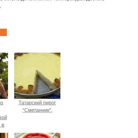
.
ко
Татарский пирог
"Сметанник".
вой
 в