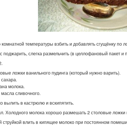
 комнатной температуры взбить и добавлять сгущёнку по л
с поджарить, слегка размельчить (в целлофановый пакет и п
2.
ловые ложки ванильного пудинга (который нужно варить).
 сахара.
кана молока.
р масла сливочного.
о вылить в кастрюлю и вскипятить.
мл. Холодного молока хорошо размешать 2 столовые ложки п
й струйкой влить в кипящее молоко при постоянном помеш