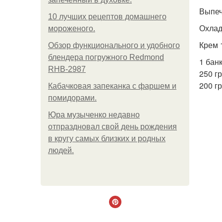
Выпеч
10 лучших рецептов домашнего
Охлад
мороженого.
Крем 
Обзор функционального и удобного
блендера погружного Redmond
1 бан
RHB-2987
250 г
200 гр
Кабачковая запеканка с фаршем и
помидорами.
Юра музыченко недавно
отпраздновал свой день рождения
в кругу самых близких и родных
людей.