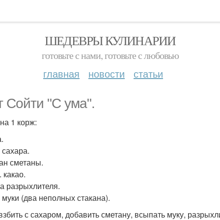
ШЕДЕВРЫ КУЛИНАРИИ
готовьте с нами, готовьте с любовью
главная
новости
статьи
т Сойти "С ума".
на 1 корж:
.
 сахара.
кан сметаны.
. какао.
ка разрыхлителя.
р муки (два неполных стакана).
взбить с сахаром, добавить сметану, всыпать муку, разрыхл