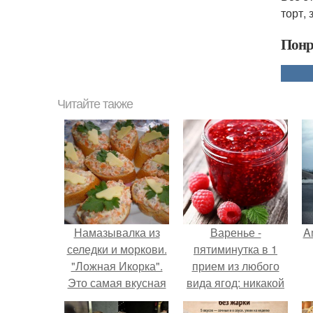
торт,
Понр
Читайте также
Намазывалка из
Варенье -
A
селедки и моркови.
пятиминутка в 1
"Ложная Икорка".
прием из любого
Это самая вкусная
вида ягод: никакой
намазывалка из
длительной варки,
а