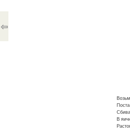
⇦
Возьм
Поста
Сбива
В яич
Расто