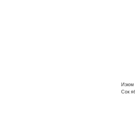
Изюм -
Сок яб