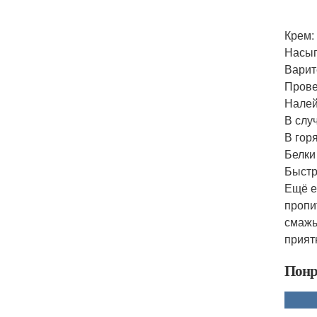
Крем:
Насып
Варит
Прове
Налей
В случ
В гор
Белки
Быстр
Ещё е
пропи
смажь
прият
Понр