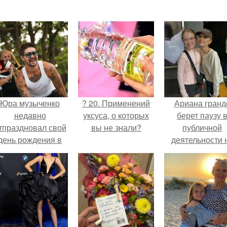
Юра музыченко
? 20. Применений
Ариана гранд
недавно
уксуса, о которых
берет паузу 
тпраздновал свой
вы не знали?
публичной
день рождения в
деятельности 
кругу самых
фоне слухов 
близких и родных
своем здоровь
людей.