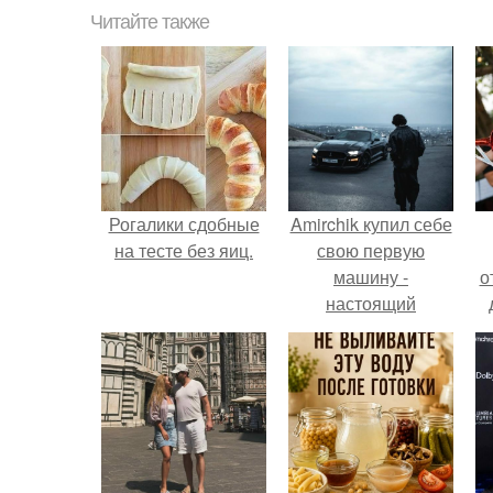
Читайте также
Рогалики сдобные
Amirchik купил себе
на тесте без яиц.
свою первую
машину -
о
настоящий
автомобиль мечты
для многих
автолюбителей.