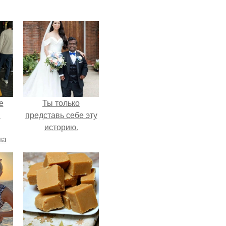
е
Ты только
в
представь себе эту
историю.
на
о
е.