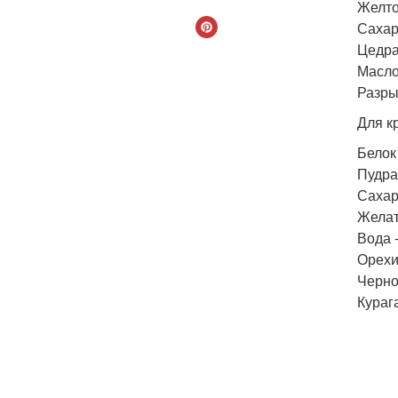
Желто
Сахар 
Цедра
Масло
Разрых
Для к
Белок
Пудра
Сахар 
Желати
Вода -
Орехи 
Чернос
Курага