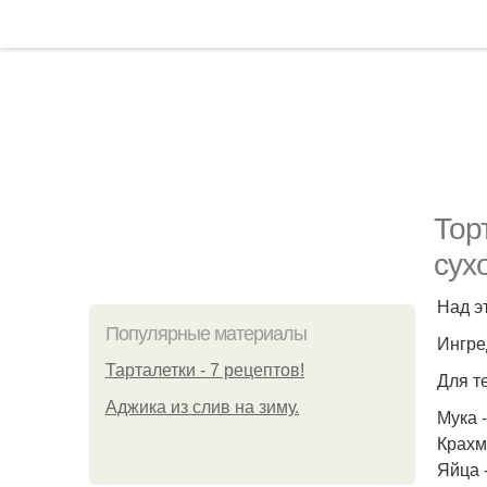
Тор
сух
Над э
Популярные материалы
Ингре
Тарталетки - 7 рецептов!
Для т
Аджика из слив на зиму.
Мука -
Крахма
Яйца -