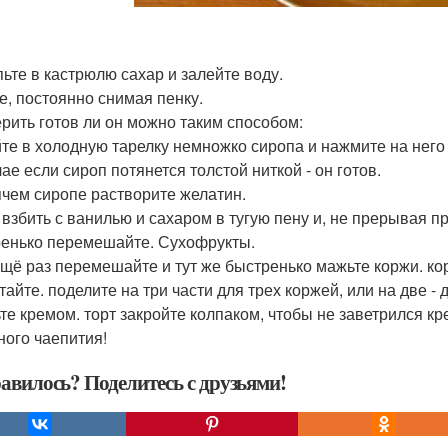
ьте в кастрюлю сахар и залейте воду.
е, постоянно снимая пенку.
рить готов ли он можно таким способом:
те в холодную тарелку немножко сиропа и нажмите на него
ае если сироп потянется толстой ниткой - он готов.
ячем сиропе растворите желатин.
 взбить с ванилью и сахаром в тугую пену и, не прерывая п
енько перемешайте. Сухофрукты.
щё раз перемешайте и тут же быстренько мажьте коржи. к
тайте. поделите на три части для трех коржей, или на две 
те кремом. торт закройте колпаком, чтобы не заветрился кр
ного чаепития!
авилось? Поделитесь с друзьями!