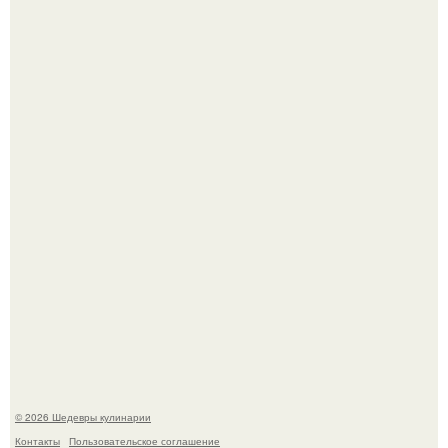
Лето - лучшее время для сочных овощей, свежей зелени
и салатов, которые готовятся буквально за несколько
минут.
Этот рецепт с первого раза даже у новичков получается.
© 2026 Шедевры кулинарии
Контакты
Пользовательское соглашение