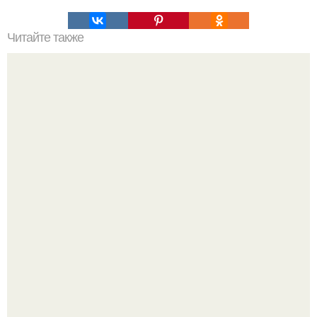
Читайте также
Это должна знать каждая женщина!
Юра музыченко недавно отпраздновал свой день