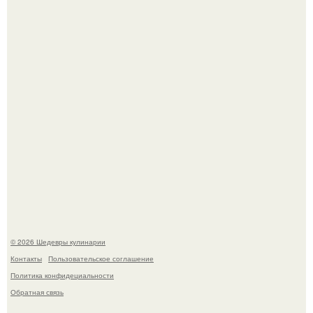
Самая популярная еда летом - мороженое.
Первый раз я попробовал его, когда приехал в гости к
деду.
© 2026 Шедевры кулинарии
Контакты
Пользовательское соглашение
Политика конфидециальности
Обратная связь