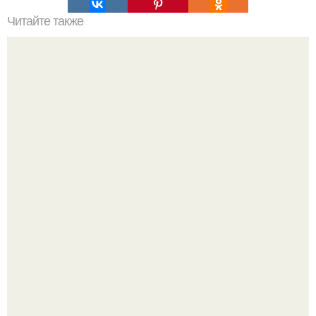
Читайте также
Как от чистить ручки у плиты!
Варенье - пятиминутка в 1 прием из любого вида ягод:
никакой длительной варки, все витамины на месте!