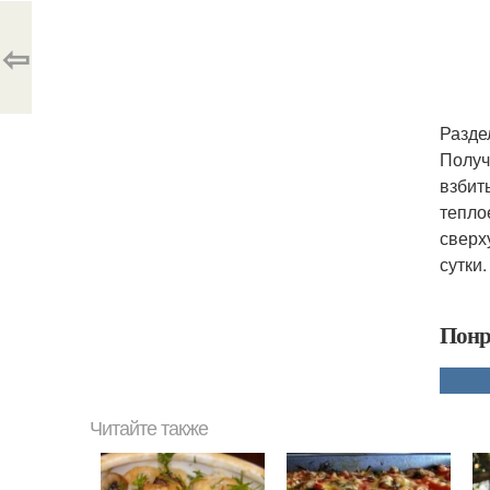
⇦
Разде
Получ
взбит
тепло
сверх
сутки
Понр
Читайте также