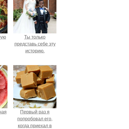
pую
Ты только
представь себе эту
историю.
ная
Первый раз я
попробовал его,
когда приехал в