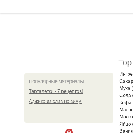
Торт
Ингре
Сахар 
Популярные материалы
Мука (2
Тарталетки - 7 рецептов!
Сода (
Аджика из слив на зиму.
Кефир 
Масло 
Молоко
Яйцo (
Ванили