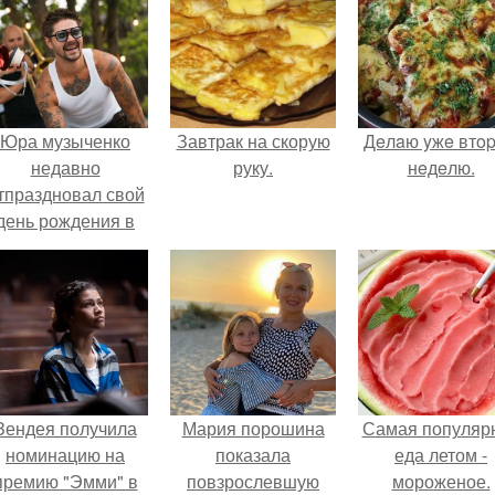
Юра музыченко
Завтрак на скорую
Дeлaю yжe втo
недавно
руку.
нeдeлю.
тпраздновал свой
день рождения в
кругу самых
близких и родных
людей.
Зендея получила
Мария порошина
Самая популяр
номинацию на
показала
еда летом -
премию "Эмми" в
повзрослевшую
мороженое.