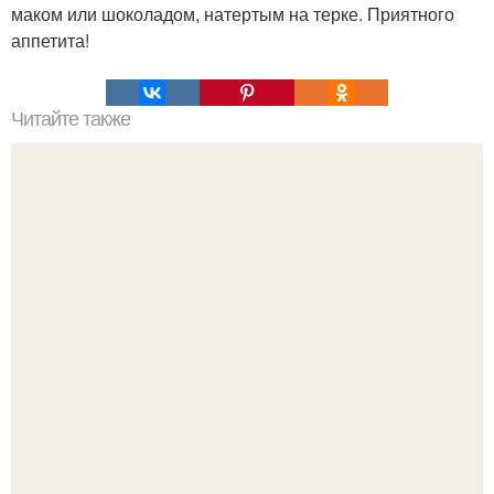
маком или шоколадом, натертым на терке. Приятного
аппетита!
Читайте также
Селедка под шубой - 5 вариаций салата?