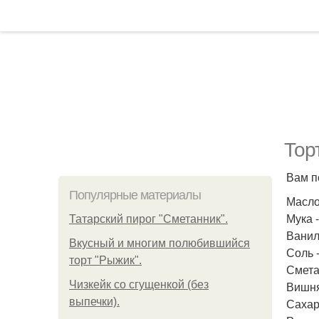
Тор
Вам п
Популярные материалы
Масло
Мука -
Татарский пирог "Сметанник".
Ванил
Вкусный и многим полюбившийся
Соль 
торт "Рыжик".
Сметан
Чизкейк со сгущенкой (без
Вишня 
выпечки).
Сахар 