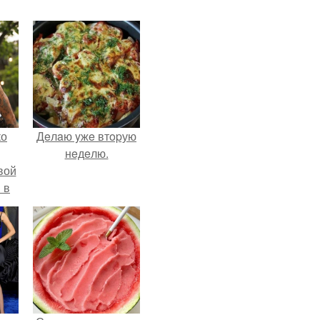
ко
Дeлaю yжe втopую
нeдeлю.
вой
 в
ых