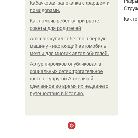
Разрых
Кабачковая запеканка с фаршем и
Струж
помидорами.
Как го
Как помочь ребенку при рвоте:
советы для родителей
Amirchik купил себе свою первую
машину - настоящий автомобиль
мечты для многих автолюбителей.
Артур пирожков опубликовал в
социальных сетях трогательное
фото с супругой Анжеликой,
сделанное во время их недавнего
путешествия в Италию.