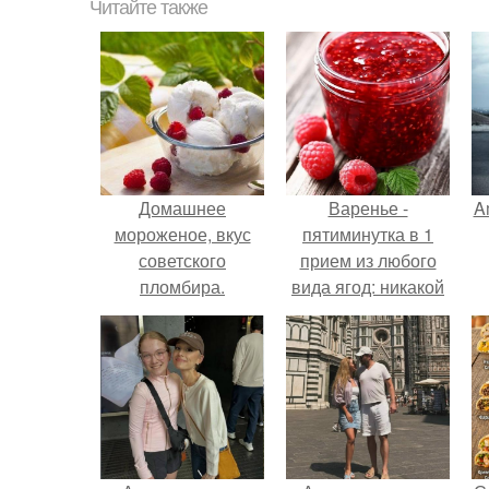
Читайте также
Домашнее
Варенье -
A
мороженое, вкус
пятиминутка в 1
советского
прием из любого
пломбира.
вида ягод: никакой
длительной варки,
а
все витамины на
месте!