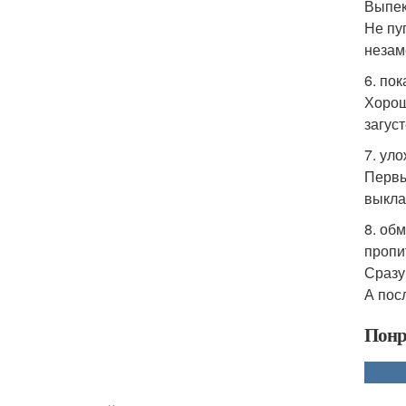
Выпек
Не пу
незам
6. по
Хорош
загус
7. ул
Первы
выкла
8. об
пропи
Сразу
А пос
Понр