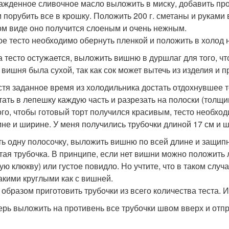
лажденное сливочное масло выложить в миску, добавить пр
 порубить все в крошку. Положить 200 г. сметаны и руками в
ом виде оно получится слоеным и очень нежным.
ое тесто необходимо обернуть пленкой и положить в холод н
ка тесто остужается, выложить вишню в дуршлаг для того, ч
 вишня была сухой, так как сок может вытечь из изделия и п
устя заданное время из холодильника достать отдохнувшее те
тать в лепешку каждую часть и разрезать на полоски (толщи
ого, чтобы готовый торт получился красивым, тесто необход
ине и ширине. У меня получились трубочки длиной 17 см и ш
ять одну полосочку, выложить вишню по всей длине и защипн
тая трубочка. В принципе, если нет вишни можно положить 
ую клюкву) или густое повидло. Но учтите, что в таком случ
такими круглыми как с вишней.
 образом приготовить трубочки из всего количества теста. 
перь выложить на противень все трубочки швом вверх и отп