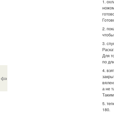
1. ох
ножом
готов
Готов
2. по
чтобы
3. сп
Раска
Для т
по дл
4. вз
⇦
закры
вялен
а не 
Таким
5. те
180.