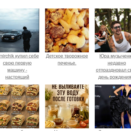
mirchik купил себе
Детское творожное
Юра музычен
свою первую
печенье.
недавно
машину -
отпраздновал с
настоящий
день рождения
втомобиль мечты
кругу самых
для многих
близких и родн
автолюбителей.
людей.