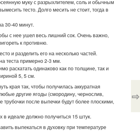
осеянную муку с разрыхлителем, соль и обычным
ымесить тесто. Долго месить не стоит, тогда в
а 30-40 минут.
тобы с нее ушел весь лишний сок. Очень важно,
ригореть к противню.
сто и разделить его на несколько частей.
на теста примерно 2-3 мм.
имо раскатать одинаково как по толщине, так и
ириной 5, 5 см.
уть края так, чтобы получилась аккуратная
⇨
любые другие ягоды (смородину, чернослив,
ае трубочки после выпечки будут более плоскими,
Их в идеале должно получиться 15 штук.
равить выпекаться в духовку при температуре