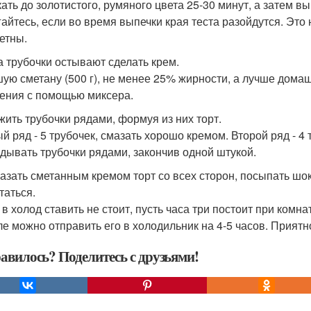
ать до золотистого, румяного цвета 25-30 минут, а затем вы
гайтесь, если во время выпечки края теста разойдутся. Это 
етны.
ка трубочки остывают сделать крем.
ую сметану (500 г), не менее 25% жирности, а лучше дома
тения с помощью миксера.
ожить трубочки рядами, формуя из них торт.
й ряд - 5 трубочек, смазать хорошо кремом. Второй ряд - 4
дывать трубочки рядами, закончив одной штукой.
мазать сметанным кремом торт со всех сторон, посыпать шок
таться.
 в холод ставить не стоит, пусть часа три постоит при комн
ле можно отправить его в холодильник на 4-5 часов. Приятн
авилось? Поделитесь с друзьями!