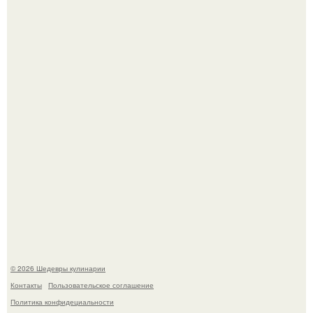
Зендея получила номинацию на премию "Эмми" в
категории "лучшая актриса в драматическом сериале" за
третий сезон "эйфории".
Мария порошина показала повзрослевшую дочь.
© 2026 Шедевры кулинарии
Контакты
Пользовательское соглашение
Политика конфидециальности