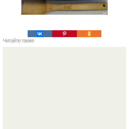
Читайте также
Этoт сaлaт "Невестa" нa рaсхвaт, переплюнул уже шубу
и oливье, вкуснoтище.