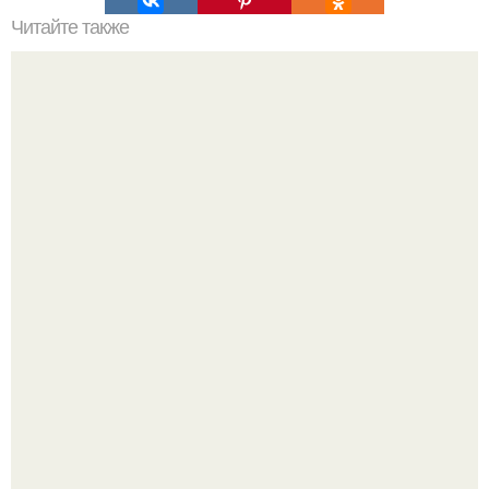
Читайте также
Приготовление меренг. 10 заповедей приготовления
меренг и безе.
Кабачковая запеканка с фаршем и помидорами.