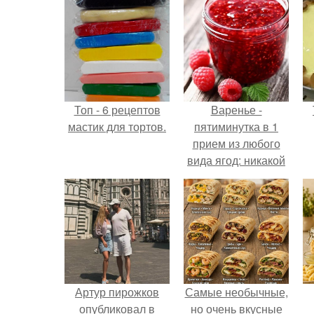
Топ - 6 рецептов
Варенье -
мастик для тортов.
пятиминутка в 1
прием из любого
вида ягод: никакой
длительной варки,
все витамины на
месте!
Артур пирожков
Самые необычные,
опубликовал в
но очень вкусные