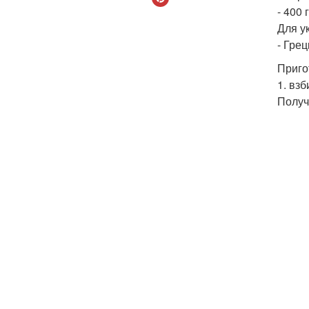
- 400 
Для у
- Грец
Приго
1. вз
Получ