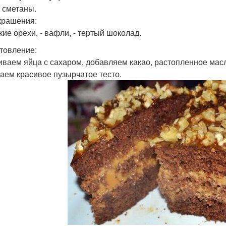
г сметаны.
крашения:
кие орехи, - вафли, - тертый шоколад.
товление:
биваем яйца с сахаром, добавляем какао, растопленное масл
аем красивое пузырчатое тесто.