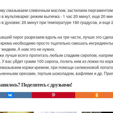
рму смазываем сливочным маслом, застилаем пергаментом (
 в мультиварке: режим выпечка - 1 час 20 минут, еще 20 ми
 в духовке: 25 минут при температуре 180 градусов, и еще 2
тывший пирог разрезаем вдоль на три части, лучше это сдел
я крема необходимо просто тщательно смешать ингредиенты,
т жидким. А нам это не нужно.
ржи лучше всего пропитать любым сладким сиропом, наприме
. У вас уйдет грамм 100 сиропа, полить ним из ложки по кор
ремазываем коржи кремом, при помощи силиконовой лопаточ
ьченными орехами, тертым шоколадом, вафлями и др. Прия
авилось? Поделитесь с друзьями!