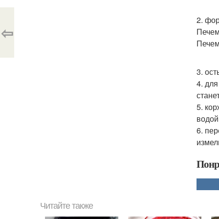
2. фо
⇦
Печем
Печем
3. ос
4. дл
стане
5. ко
водой
6. пе
измел
Понр
Читайте также