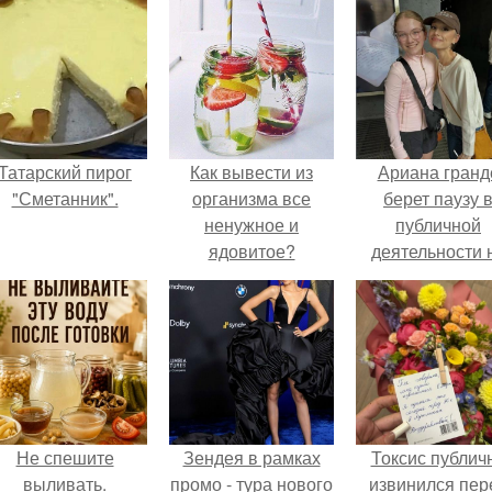
Татарский пирог
Как вывести из
Ариана гранд
"Сметанник".
организма все
берет паузу 
ненужное и
публичной
ядовитое?
деятельности 
фоне слухов 
своем здоровь
Не спешите
Зендея в рамках
Токсис публич
выливать.
промо - тура нового
извинился пер