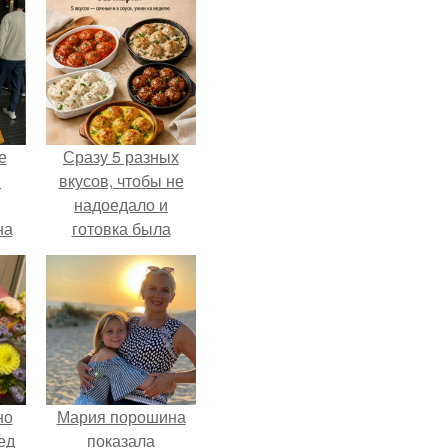
е
Сразу 5 разных
в
вкусов, чтобы не
надоедало и
на
готовка была
о
проще.
е.
но
Мария порошина
ед
показала