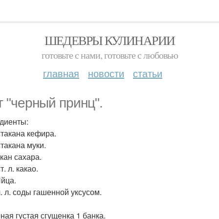
ШЕДЕВРЫ КУЛИНАРИИ
готовьте с нами, готовьте с любовью
главная
новости
статьи
т "черный принц".
диенты:
 стакана кефира.
 стакана муки.
акан сахара.
ст. л. какао.
Яйца.
 ч. л. соды гашенной уксусом.
еная густая сгущенка 1 банка.