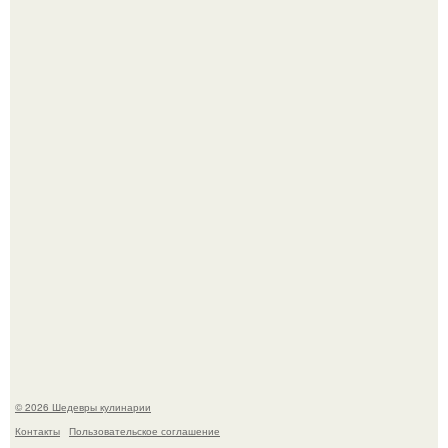
Зендея получила номинацию на премию "Эмми" в
категории "лучшая актриса в драматическом сериале" за
третий сезон "эйфории".
Мария порошина показала повзрослевшую дочь.
© 2026 Шедевры кулинарии
Контакты
Пользовательское соглашение