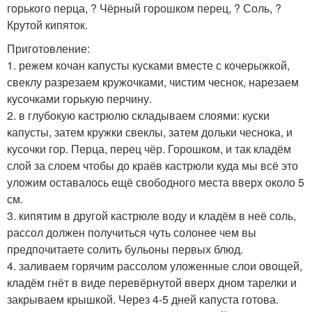
горького перца, ? Чёрный горошком перец, ? Соль, ?
Крутой кипяток.
Приготовление:
1. режем кочан капусты кусками вместе с кочерыжкой,
свеклу разрезаем кружочками, чистим чеснок, нарезаем
кусочками горькую перчину.
2. в глубокую кастрюлю складываем слоями: куски
капусты, затем кружки свеклы, затем дольки чеснока, и
кусочки гор. Перца, перец чёр. Горошком, и так кладём
слой за слоем чтобы до краёв кастрюли куда мы всё это
уложим оставалось ещё свободного места вверх около 5
см.
3. кипятим в другой кастрюле воду и кладём в неё соль,
рассол должен получиться чуть солонее чем вы
предпочитаете солить бульоны первых блюд.
4. заливаем горячим рассолом уложенные слои овощей,
кладём гнёт в виде перевёрнутой вверх дном тарелки и
закрываем крышкой. Через 4-5 дней капуста готова.