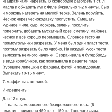
квадратиками нарезать. В сковородке разогреть 1 ст. л.
масла и обжарить лук с Филе буквально 1-2 минуты. Сыр
и морковь натереть на мелкой терке. Зелень порубить.
Чеснок через чеснокодавку пропустить. Смешать
куриное Филе, сыр, морковь, зелень, посолить,
поперчить, добавить мускатный орез, сметану, майонез,
чеснок и всё хорошо перемешать. Слоеное тесто на
прямоугольники разрезать. У меня был один пласт теста,
поэтому разрезать было удобно. На каждый кусок теста
выложить немного начинки. Сворачивала я бутерброды
в виде корабликов, как показывала в рецепте пиде
(турецкие лепешки) с фаршем, фетой и помидорами.
Выпекать 10-15 минут.
7. маффины с ветчиной.
Ингредиенты:
Для 12 штук:
- 1 пачка замороженного бездрожжевого теста (6
пластин, примерно 450 гр. ) - 150 гр. Твердого сыра.