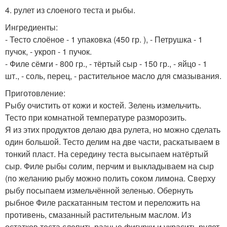
4. рулет из слоеного теста и рыбы.
Ингредиенты:
- Тесто слоёное - 1 упаковка (450 гр. ), - Петрушка - 1
пучок, - укроп - 1 пучок.
- Филе сёмги - 800 гр., - тёртый сыр - 150 гр., - яйцо - 1
шт., - соль, перец, - растительное масло для смазывания.
Приготовление:
Рыбу очистить от кожи и костей. Зелень измельчить.
Тесто при комнатной температуре разморозить.
Я из этих продуктов делаю два рулета, но можно сделать
один большой. Тесто делим на две части, раскатываем в
тонкий пласт. На середину теста высыпаем натёртый
сыр. Филе рыбы солим, перчим и выкладываем на сыр
(по желанию рыбу можно полить соком лимона. Сверху
рыбу посыпаем измельчённой зеленью. Обернуть
рыбное Филе раскатанным тестом и переложить на
противень, смазанный растительным маслом. Из
остатков теста слепить разные фигурки и украсить рулет.