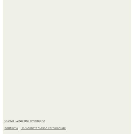
Мария порошина показала повзрослевшую дочь.
Сын Луи де фюнеса, который выбрал свой путь.
© 2026 Шедевры кулинарии
Контакты
Пользовательское соглашение