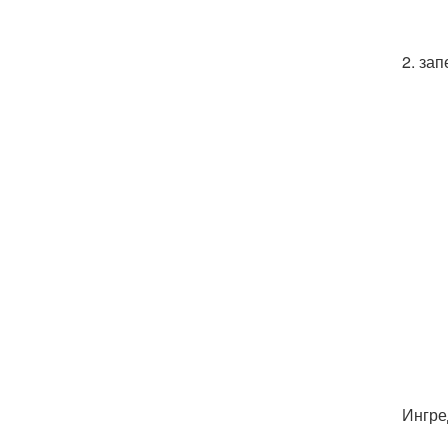
2. за
Ингре