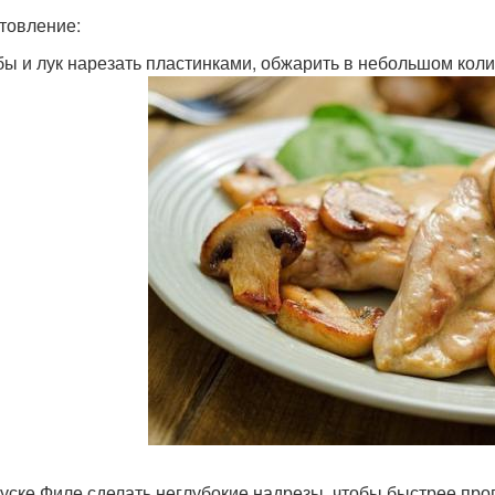
товление:
ибы и лук нарезать пластинками, обжарить в небольшом кол
 куске Филе сделать неглубокие надрезы, чтобы быстрее пр