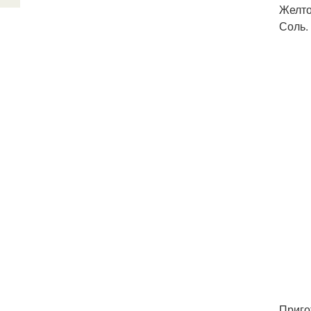
Желто
Соль.
Приго