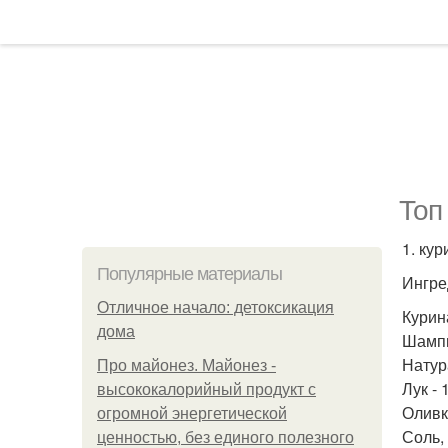
Топ
1. кур
Популярные материалы
Ингре
Отличное начало: детоксикация
Курина
дома
Шампи
Натур
Про майонез. Майонез -
Лук - 
высококалорийный продукт с
Оливко
огромной энергетической
Соль, 
ценностью, без единого полезного