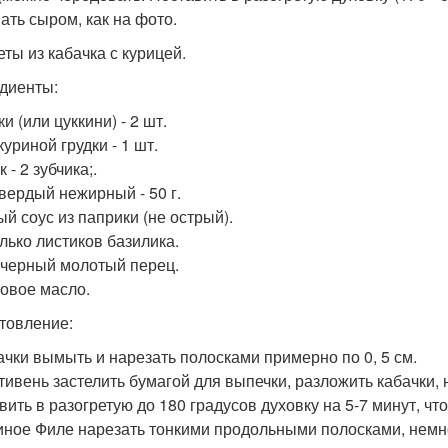
ать сыром, как на фото.
еты из кабачка с курицей.
диенты:
и (или цуккини) - 2 шт.
уриной грудки - 1 шт.
 - 2 зубчика;.
вердый нежирный - 50 г.
ый соус из паприки (не острый).
лько листиков базилика.
 черный молотый перец.
овое масло.
товление:
бачки вымыть и нарезать полосками примерно по 0, 5 см.
отивень застелить бумагой для выпечки, разложить кабачки,
вить в разогретую до 180 градусов духовку на 5-7 минут, ч
риное Филе нарезать тонкими продольными полосками, немно