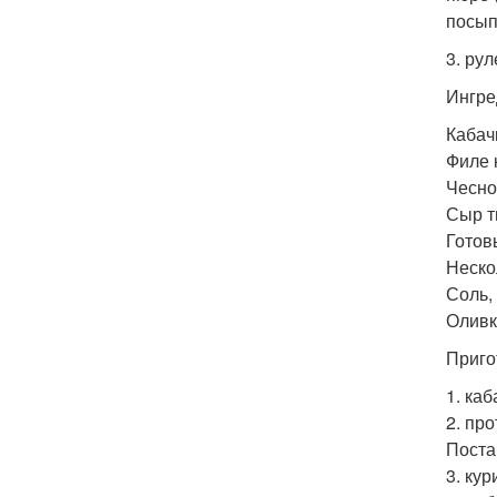
посып
3. рул
Ингре
Кабачк
Филе к
Чеснок
Сыр т
Готов
Неско
Соль,
Оливк
Приго
1. ка
2. пр
Поста
3. ку