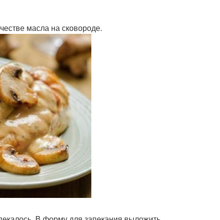
ичестве масла на сковороде.
опекалось. В форму для запекания выложить