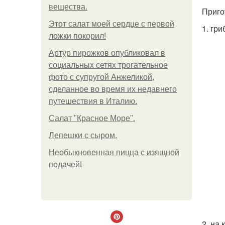
вещества.
Приго
Этот салат моей сердце с первой
1. гр
ложки покорил!
Артур пирожков опубликовал в
социальных сетях трогательное
фото с супругой Анжеликой,
сделанное во время их недавнего
путешествия в Италию.
Салат "Красное Море".
Лепешки с сыром.
Необыкновенная пицца с изящной
подачей!
2. на