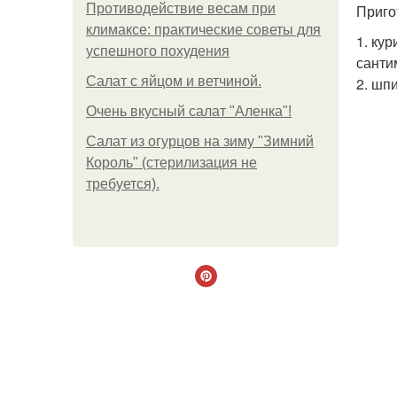
Противодействие весам при
Приго
климаксе: практические советы для
1. ку
успешного похудения
санти
Салат с яйцом и ветчиной.
2. шп
Очень вкусный салат "Аленка"!
Салат из огурцов на зиму "Зимний
Король" (стерилизация не
требуется).