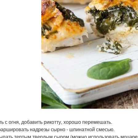
ять с огня, добавить рикотту, хорошо перемешать.
фаршировать надрезы сырно - шпинатной смесью.
сыпать тертым твердым сыром (можно использовать моцаре