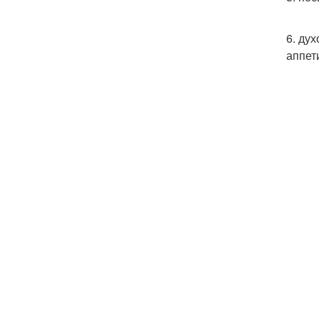
6. ду
аппет