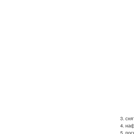
3. сн
4. на
5. по