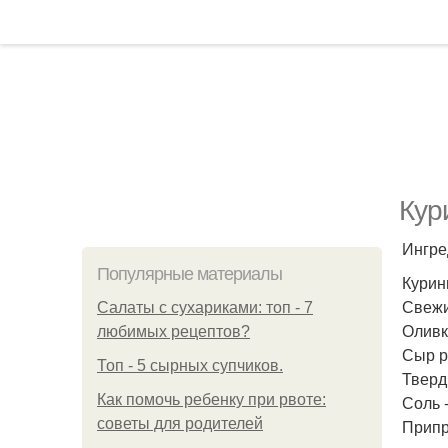
Кур
Ингре
Популярные материалы
Курины
Свежи
Салаты с сухариками: топ - 7
Оливк
любимых рецептов?
Сыр ри
Топ - 5 сырных супчиков.
Тверд
Как помочь ребенку при рвоте:
Соль -
советы для родителей
Припр