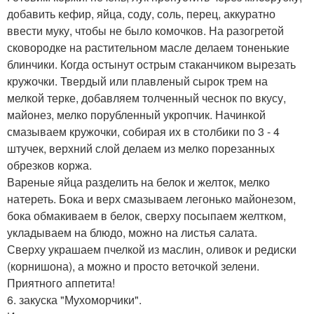
добавить кефир, яйца, соду, соль, перец, аккуратно
ввести муку, чтобы не было комочков. На разогретой
сковородке на растительном масле делаем тоненькие
блинчики. Когда остынут острым стаканчиком вырезать
кружочки. Твердый или плавленый сырок трем на
мелкой терке, добавляем толченный чеснок по вкусу,
майонез, мелко порубленный укропчик. Начинкой
смазываем кружочки, собирая их в столбики по 3 - 4
штучек, верхний слой делаем из мелко порезанных
обрезков коржа.
Вареные яйца разделить на белок и желток, мелко
натереть. Бока и верх смазываем легонько майонезом,
бока обмакиваем в белок, сверху посыпаем желтком,
укладываем на блюдо, можно на листья салата.
Сверху украшаем пчелкой из маслин, оливок и редиски
(корнишона), а можно и просто веточкой зелени.
Приятного аппетита!
6. закуска "Мухоморчики".