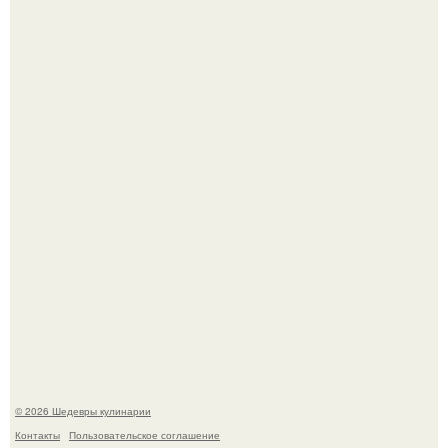
Лето - лучшее время для сочных овощей, свежей зелени
и салатов, которые готовятся буквально за несколько
минут.
Этот рецепт с первого раза даже у новичков получается.
© 2026 Шедевры кулинарии
Контакты
Пользовательское соглашение