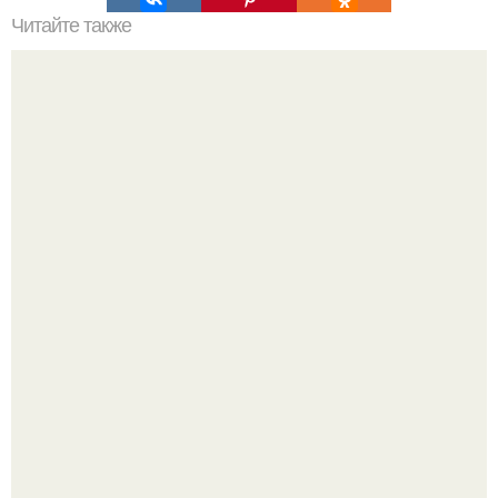
Читайте также
Кокосовый крем для торта. Кокосовый торт. Для крема:
Кабачковая запеканка с фаршем и помидорами.