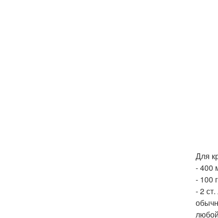
Для к
- 400 
- 100 
- 2 с
обычн
любой