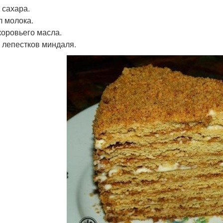
г сахара.
л молока.
 коровьего масла.
г лепестков миндаля.