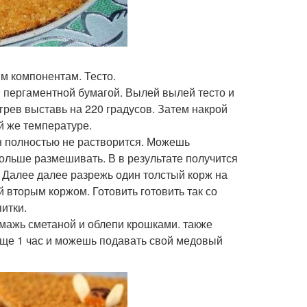
м компонентам. Тесто.
 пергаментной бумагой. Вылей вылей тесто и
грев выставь на 220 градусов. Затем накрой
й же температуре.
он полностью не растворится. Можешь
дольше размешивать. В в результате получится
. Далее далее разрежь один толстый корж на
 вторым коржом. Готовить готовить так со
итки.
смажь сметаной и облепи крошками. также
еще 1 час и можешь подавать свой медовый