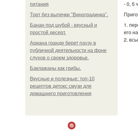
- 0, 5 
питания
Приго
Торт без выпечки "Виноградинка".
1. пе
Банан под шубой - вкусный и
его н
простой десерт.
2. вс
Ариана гранде берет паузу в
публичной деятельности на фоне
слухов о своем здоровье.
Баклажаны как грибы.
Вкусные и полезные: топ-10
рецептов детокс смузи для
домашнего приготовления