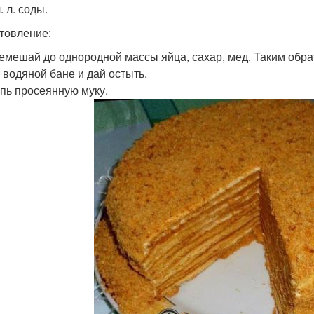
ч. л. соды.
товление:
ремешай до однородной массы яйца, сахар, мед. Таким обра
а водяной бане и дай остыть.
ыпь просеянную муку.