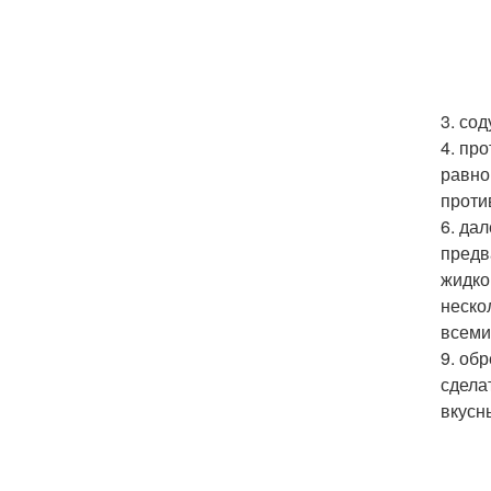
3. со
4. пр
равно
проти
6. да
предв
жидко
неско
всеми
9. об
сдела
вкусны