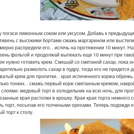
ду погаси лимонным соком или уксусом. Добавь к предыдущи
отивень с высокими бортами смажь маргарином или выстели
мерно распредели его. . испечь на протяжении 10 минут. На
вень фольгой и продолжай выпекать еще 10 минут при тако
лее нужно готовить крем. Смешай со сметаной сахар, пока 
арительно размолоть сахар в пудру, тогда его не придется 
ватый крем для пропитки. . края испеченного коржа обрежь
лько тонких. . смажь первый корж сметанным кремом, накрой
 слоями. медовый торт в холодильник на всю ночь, для проп
резанные края растолки в крошку. Края края торта немного 
ть торт, посыпав его толчеными орехами. Теперь подожди 
й торт к столу.