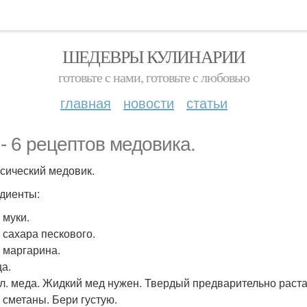
ШЕДЕВРЫ КУЛИНАРИИ
готовьте с нами, готовьте с любовью
главная
новости
статьи
 - 6 рецептов медовика.
ссический медовик.
диенты:
г муки.
г сахара пескового.
г маргарина.
ца.
т. л. меда. Жидкий мед нужен. Твердый предварительно раст
г сметаны. Бери густую.