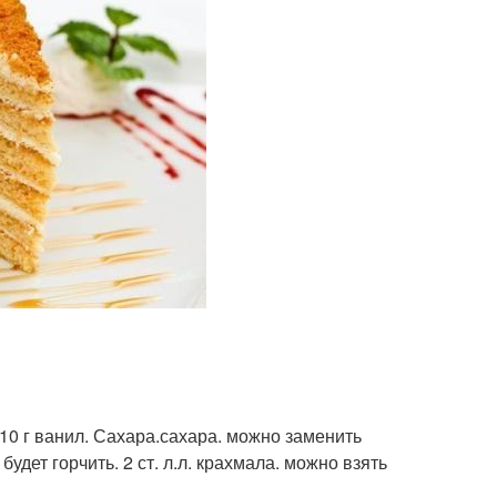
 10 г ванил. Сахара.сахара. можно заменить
дет горчить. 2 ст. л.л. крахмала. можно взять