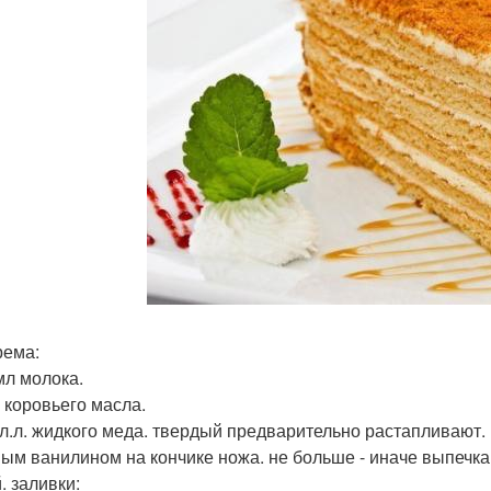
рема:
мл молока.
г коровьего масла.
т. л.л. жидкого меда. твердый предварительно растапливают.
ым ванилином на кончике ножа. не больше - иначе выпечка бу
. заливки: