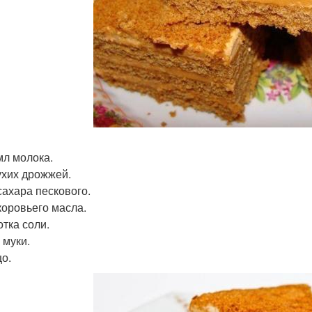
мл молока.
сухих дрожжей.
 сахара пескового.
 коровьего масла.
отка соли.
г муки.
цо.