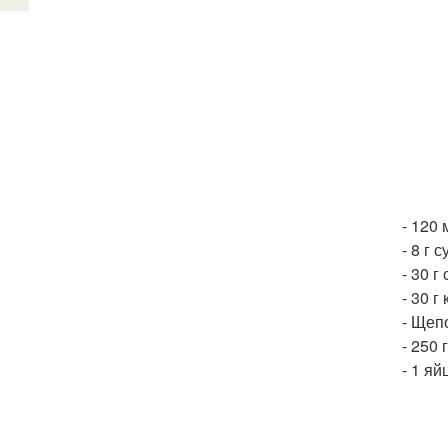
- 120 
- 8 г 
- 30 г
- 30 г
- Щеп
- 250 
- 1 яй