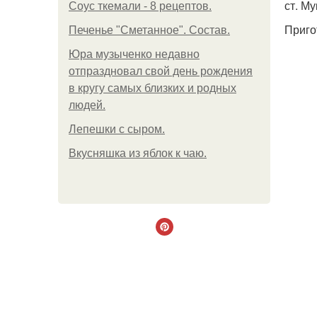
ст. Му
Соус ткемали - 8 рецептов.
Приго
Печенье "Сметанное". Состав.
Юра музыченко недавно
отпраздновал свой день рождения
в кругу самых близких и родных
людей.
Лепешки с сыром.
Вкусняшка из яблок к чаю.