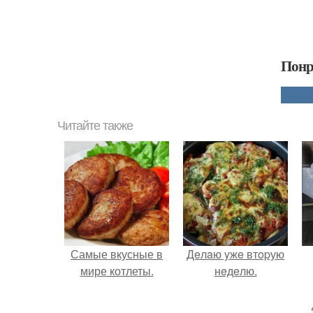
Понр
Читайте также
Самые вкусные в
Дeлaю yжe втopую
мире котлеты.
нeдeлю.