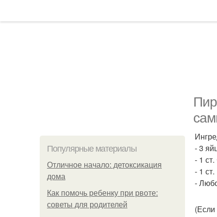
Пир
сам
Ингре
- 3 яй
Популярные материалы
- 1 ст
Отличное начало: детоксикация
- 1 ст.
дома
- Люб
Как помочь ребенку при рвоте:
советы для родителей
(Если 