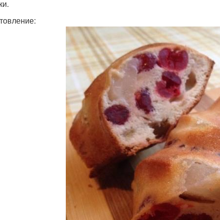
ки.
товление: