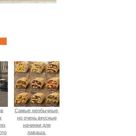
ов
Самые необычные,
в
но очень вкусные
тях
начинки для
ото
лаваша.