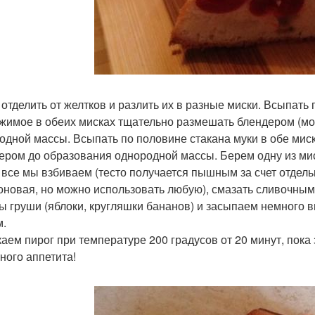
 отделить от желтков и разлить их в разные миски. Всыпать 
жимое в обеих мисках тщательно размешать блендером (мо
одной массы. Всыпать по половине стакана муки в обе мис
ером до образования однородной массы. Берем одну из ми
 все мы взбиваем (тесто получается пышным за счет отдель
оновая, но можно использовать любую), смазать сливочным
ы груши (яблоки, кругляшки бананов) и засыпаем немного
м.
аем пирог при температуре 200 градусов от 20 минут, пока з
ного аппетита!