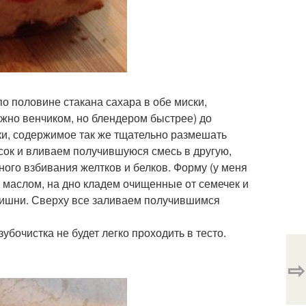
по половине стакана сахара в обе миски,
жно венчиком, но блендером быстрее) до
ки, содержимое так же тщательно размешать
сок и вливаем получившуюся смесь в другую,
ного взбивания желтков и белков. Форму (у меня
 маслом, на дно кладем очищенные от семечек и
 вишни. Сверху все заливаем получившимся
убочистка не будет легко проходить в тесто.
⇨