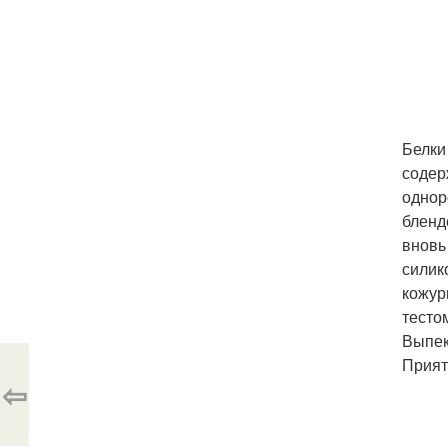
Белки
содер
однор
бленд
вновь
силик
кожур
тесто
Выпек
Прият
⇦