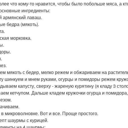
олее что кому-то нравится, чтобы было побольше мяса, а кт
 основные ингредиенты:
й армянский лаваш.
ые бедра (мякоть).
та.
ская морковка.
ы.
доры.
.
ез.
ем мякоть с бедер, мелко режем и обжариваем на раститель
ту шинкуем и мнем руками, огурцы и помидоры режем кружо
дываем капусту, сверху - жареную курятину (я кладу 3 сто
аем кетчупом. Дальше кладем кружочки огурца и помидора
езом.
ачиваем.
 в микроволновке. Вот и все. Проще простого.
цепт шаурмы с курицей.
диенты на 4 шаурмы: