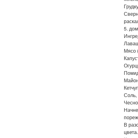
Грудк
Сверн
раска
5. до
Ингре
Лаваш
Мясо (
Капус
Огурцы
Помид
Майоне
Кетчуп
Соль,
Чеснок
Начне
пореж
В раз
цвета