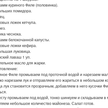
рамм куриного Филе (половинка).
ольших помидора.
ец.
ловых ложек кетчупа.
ез.
ика чеснока.
рамм белокочанной капусты.
ловые ложки кефира.
ольшая луковица.
ский лаваш 1 уп.
тельное масло для жарки.
товление:
риное Филе промываем под проточной водой и нарезаем мал
лко нарезаем лук и отправляем его жариться в небольшом к
гда лук становится прозрачным, добавляем в него кусочки 
ься.
пусту промываем под водой, тонко шинкуем и складываем в
ляем небольшое количество майонеза. Салат готов.