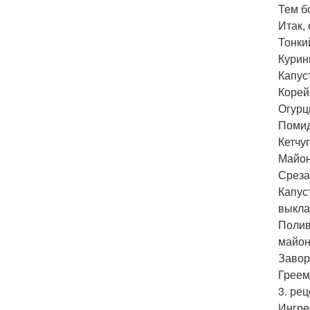
Тем б
Итак,
Тонки
Курин
Капус
Корей
Огурц
Поми
Кетчуп
Майон
Среза
Капус
выкла
Полив
майон
Завор
Греем
3. ре
Ингре