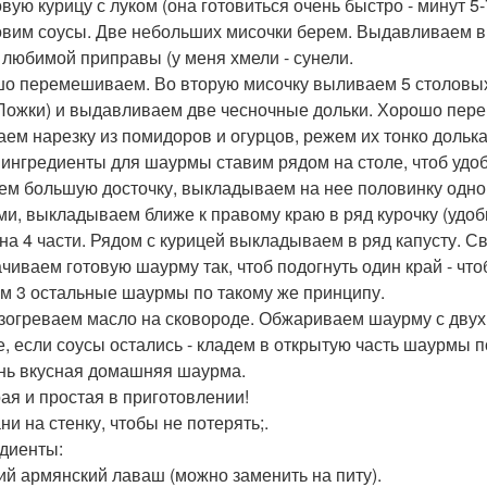
товую курицу с луком (она готовиться очень быстро - минут 
товим соусы. Две небольших мисочки берем. Выдавливаем в 
 любимой приправы (у меня хмели - сунели.
о перемешиваем. Во вторую мисочку выливаем 5 столовых 
 Ложки) и выдавливаем две чесночные дольки. Хорошо пер
лаем нарезку из помидоров и огурцов, режем их тонко дольк
е ингредиенты для шаурмы ставим рядом на столе, чтоб удо
рем большую досточку, выкладываем на нее половинку одн
ми, выкладываем ближе к правому краю в ряд курочку (удобн
 на 4 части. Рядом с курицей выкладываем в ряд капусту. 
чиваем готовую шаурму так, чтоб подогнуть один край - что
м 3 остальные шаурмы по такому же принципу.
азогреваем масло на сковороде. Обжариваем шаурму с двух 
е, если соусы остались - кладем в открытую часть шаурмы п
ень вкусная домашняя шаурма.
ая и простая в приготовлении!
ни на стенку, чтобы не потерять;.
диенты:
кий армянский лаваш (можно заменить на питу).