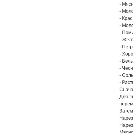
- Мяс
- Мол
- Кра
- Мол
- Пом
- Жёл
- Пет
- Хор
- Бел
- Чесн
- Сол
- Рас
Снача
Для э
перем
Затем
Нарез
Нарез
Мясно