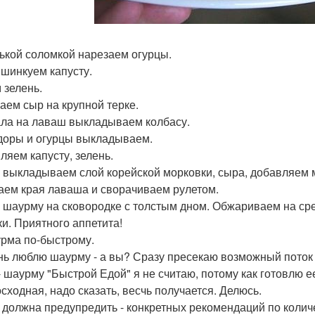
ькой соломкой нарезаем огурцы.
 шинкуем капусту.
 зелень.
аем сыр на крупной терке.
ла на лаваш выкладываем колбасу.
оры и огурцы выкладываем.
ляем капусту, зелень.
 выкладываем слой корейской морковки, сыра, добавляем м
аем края лаваша и сворачиваем рулетом.
 шаурму на сковородке с толстым дном. Обжариваем на сре
ки. Приятного аппетита!
урма по-быстрому.
нь люблю шаурму - а вы? Сразу пресекаю возможный поток
- шаурму "Быстрой Едой" я не считаю, потому как готовлю е
сходная, надо сказать, весчь получается. Делюсь.
 должна предупредить - конкретных рекомендаций по количес