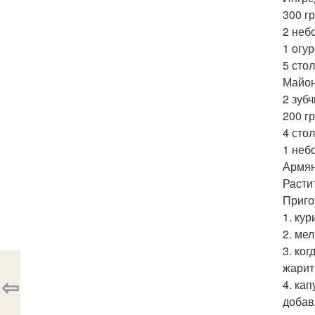
300 г
2 неб
1 огур
5 сто
Майон
2 зубч
200 г
4 сто
1 неб
Армян
Расти
Приго
1. ку
2. ме
3. ко
жарит
⇦
4. ка
добав