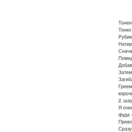
Тонен
Тонко
Рубим
Натир
Снача
Помид
Добав
Затем
Загиб
Греем
короч
2. ша
Я оче
фуда 
Прево
Сразу