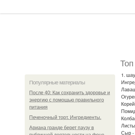
Топ
1. ша
Ингре
Популярные материалы
Лаваш
После 40: Как сохранить здоровье и
Огурец
энергию с помощью правильного
Корей
питания
Помид
Печеночный торт. Ингредиенты.
Колба
Листья
Ариана гранде берет паузу в
Сыр -
публичной деятельности на фоне