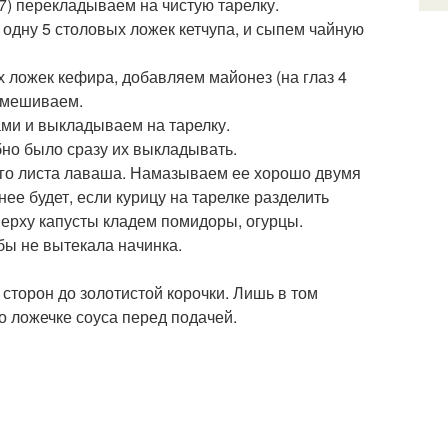
5-7) перекладываем на чистую тарелку.
одну 5 столовых ложек кетчупа, и сыпем чайную
ложек кефира, добавляем майонез (на глаз 4
емешиваем.
ами и выкладываем на тарелку.
бно было сразу их выкладывать.
ого листа лаваша. Намазываем ее хорошо двумя
ее будет, если курицу на тарелке разделить
Сверху капусты кладем помидоры, огурцы.
бы не вытекала начинка.
сторон до золотистой корочки. Лишь в том
о ложечке соуса перед подачей.