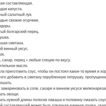
ная составляющая.
одая капуста.
сный салатный лук.
одые свежие огурчики.
идоры.
тый болгарский перец.
рушка.
ошая сметана.
ый винный уксус.
ок.
ь, сахар, перец + любые специи по вкусу.
тительное масло.
ла приготовить соус, чтобы он постоял какое-то время и хо
того добавить в сметану порубленную петрушку, пропущенны
ешать.
 замариновать в соли, сахаре и винном уксусе мелконарез
ать овощи.
ать нужной длины полоски лаваша и половину смазать соу
й составляющей может быть отварная куриная грудка, свар