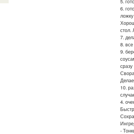
5. го
6. го
ложку
Хорош
стол.
7. де
8. вс
9. бе
соуса
сразу
Свора
Делае
10. р
случа
4. оч
Быстр
Сохра
Ингре
- Тон