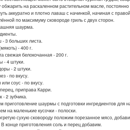
у обжарить на раскаленном растительном масле, постоянн
уть аккуратно и плотно лаваш с начинкой, начиная с право
лённой по максимуму сковороде гриль с двух сторон.
машняя шаурма.
диенты.
 - 3 больших листа.
мякоть) - 400 г.
та свежая белокочанная - 200 г.
 - 4 штуки.
оры - 2 штуки.
з - по вкусу.
 или соус - по вкусу.
 перец, приправа Карри.
 - 2 зубчика.
м приготовление шаурмы с подготовки ингредиентов для на
ем на маленькие кусочки - полоски.
огретую сухую сковороду положим порезанное мясо, добави
. В конце приготовления соль и перец добавим.