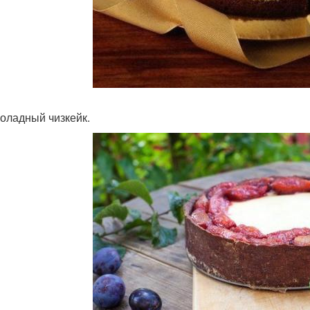
коладный чизкейк.