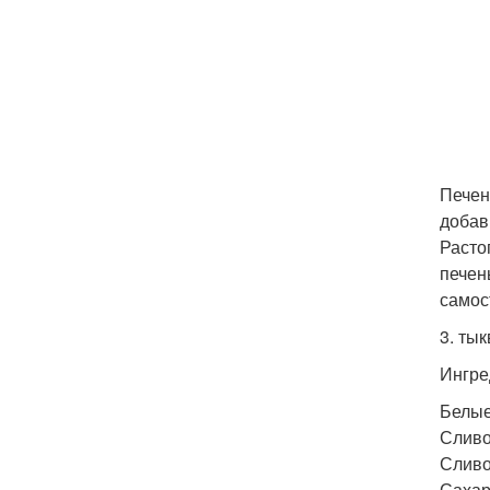
Печен
добав
Расто
печен
самос
3. ты
Ингре
Белые 
Сливо
Сливо
Сахар 