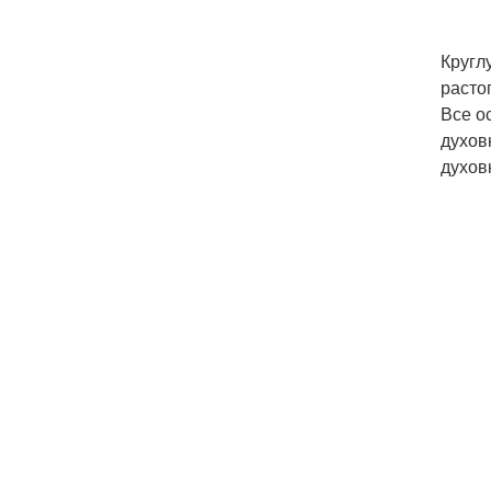
Кругл
расто
Все о
духов
духов