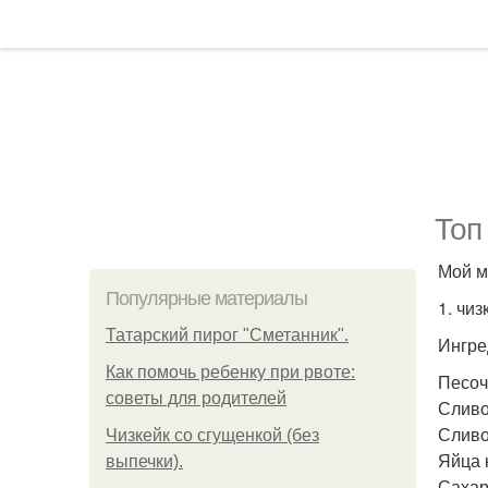
Топ
Мой м
Популярные материалы
1. чиз
Татарский пирог "Сметанник".
Ингре
Как помочь ребенку при рвоте:
Песочн
советы для родителей
Сливо
Сливо
Чизкейк со сгущенкой (без
Яйца 
выпечки).
Сахар 