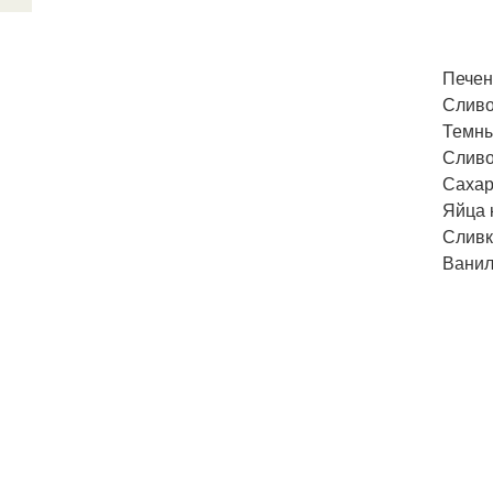
Печень
Сливо
Темны
Сливо
Сахар 
Яйца 
Сливк
Ванил