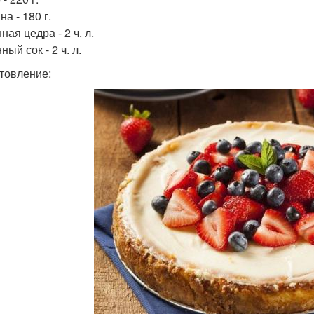
а - 180 г.
ая цедра - 2 ч. л.
ый сок - 2 ч. л.
товление: