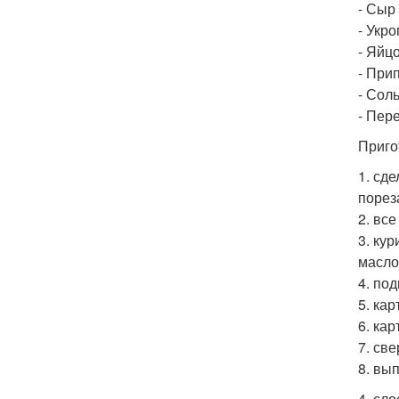
- Сыр 
- Укро
- Яйцо
- При
- Соль
- Пер
Приго
1. сд
порез
2. вс
3. ку
масло
4. по
5. ка
6. ка
7. св
8. вып
4. сл