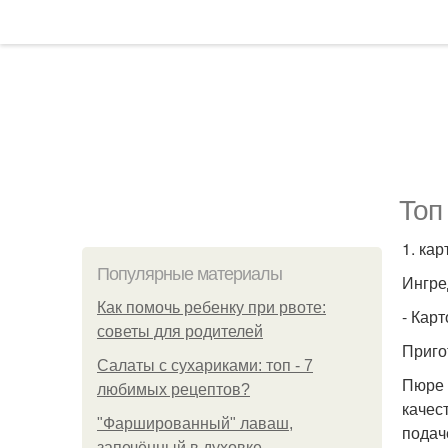
Топ
1. ка
Популярные материалы
Ингре
Как помочь ребенку при рвоте:
- Карт
советы для родителей
Приго
Салаты с сухариками: топ - 7
Пюре 
любимых рецептов?
качес
"Фаршированный" лаваш,
подач
запечённый в духовке.