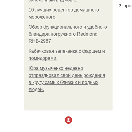
2. пр
10 лучших рецептов домашнего
мороженого.
Обзор функционального и удобного
блендера погружного Redmond
RHB-2987
Кабачковая запеканка с фаршем и
помидорами.
Юра музыченко недавно
отпраздновал свой день рождения
в кругу самых близких и родных
людей.