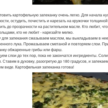
товить картофельную запеканку очень легко. Для начала ну
ности, остудить, почистить и нарезать на кружочки толщиной 
ить до прозрачности на растительном масле. Кто любит, что
ольцами, кто не любит - нарезайте мелко.
 для запекания смазываем маслом, мы выкладываем в нее 
енного лука. Промазываем сметаной и повторяем слои. Пр
анку обжаренные грибы или фарш.
уем слои до тех пор, пока не закончатся ингредиенты. Сол
. Ставим в духовку, разогретую до 180 градусов, и запекае
ем виде. Картофельная запеканка готова!