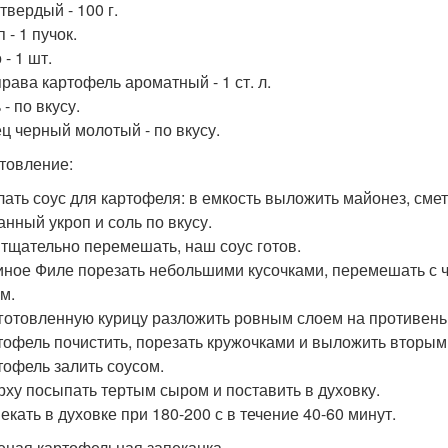
твердый - 100 г.
п - 1 пучок.
 - 1 шт.
права картофель ароматный - 1 ст. л.
 - по вкусу.
ец черный молотый - по вкусу.
товление:
елать соус для картофеля: в емкость выложить майонез, сме
анный укроп и соль по вкусу.
е тщательно перемешать, наш соус готов.
риное Филе порезать небольшими кусочками, перемешать с
м.
дготовленную курицу разложить ровным слоем на противень
ртофель почистить, порезать кружочками и выложить вторым
ртофель залить соусом.
ерху посыпать тертым сыром и поставить в духовку.
екать в духовке при 180-200 с в течение 40-60 минут.
оеная картофельная запеканка.