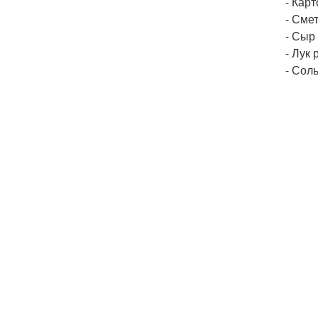
- Кар
- Смет
- Сыр 
- Лук 
- Соль