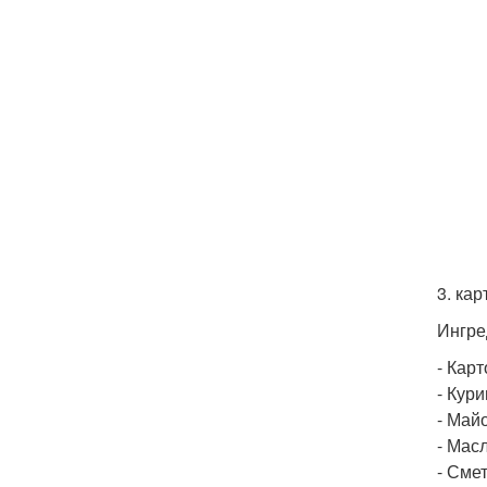
3. ка
Ингре
- Карт
- Кури
- Майо
- Масл
- Смет