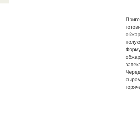
Приго
готов
обжар
полук
Форму
обжар
запек
Черед
сыром
горяч