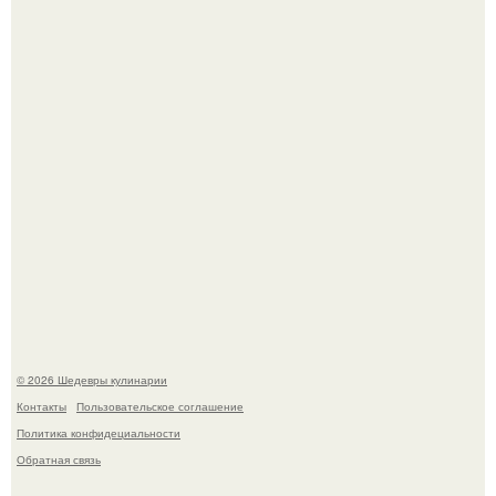
Мария порошина показала повзрослевшую дочь.
Сын Луи де фюнеса, который выбрал свой путь.
© 2026 Шедевры кулинарии
Контакты
Пользовательское соглашение
Политика конфидециальности
Обратная связь