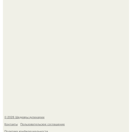
Сын Луи де фюнеса, который выбрал свой путь.
Самая популярная еда летом - мороженое.
© 2026 Шедевры кулинарии
Контакты
Пользовательское соглашение
Политика конфидециальности