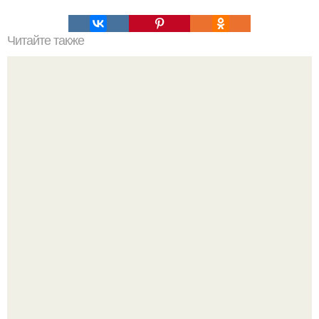
Читайте также
Воздушные сырники в ДУХОВКЕ без масла.
Варенье - пятиминутка в 1 прием из любого вида ягод: