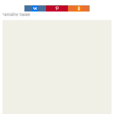
Читайте также
Самые вкусные чебуреки.
Ариана гранде берет паузу в публичной деятельности на