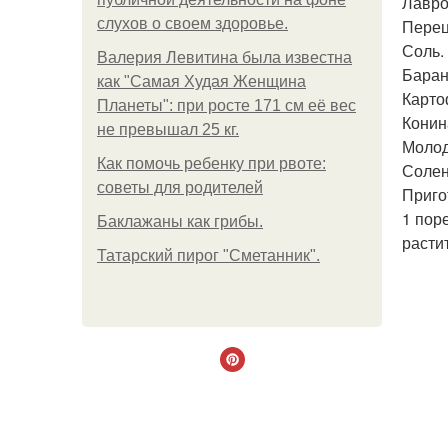
Лавро
слухов о своем здоровье.
Перец
Соль.
Валерия Левитина была известна
Баран
как "Самая Худая Женщина
Карто
Планеты": при росте 171 см её вес
Конин
не превышал 25 кг.
Молод
Как помочь ребенку при рвоте:
Солен
советы для родителей
Приго
1 пор
Баклажаны как грибы.
расти
Татарский пирог "Сметанник".