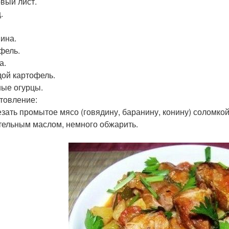
вый лист.
.
ина.
фель.
а.
ой картофель.
ые огурцы.
товление:
езать промытое мясо (говядину, баранину, конину) соломкой
тельным маслом, немного обжарить.