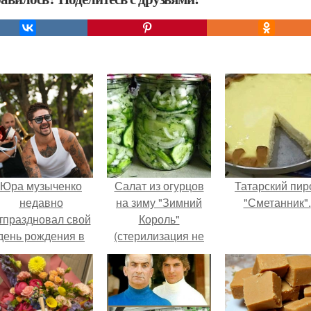
Юра музыченко
Салат из огурцов
Татарский пир
недавно
на зиму "Зимний
"Сметанник".
тпраздновал свой
Король"
день рождения в
(стерилизация не
кругу самых
требуется).
близких и родных
людей.