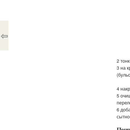
⇦
2 тон
3 на 
(бульо
4 нак
5 очи
перел
6 доб
сытно
Понр