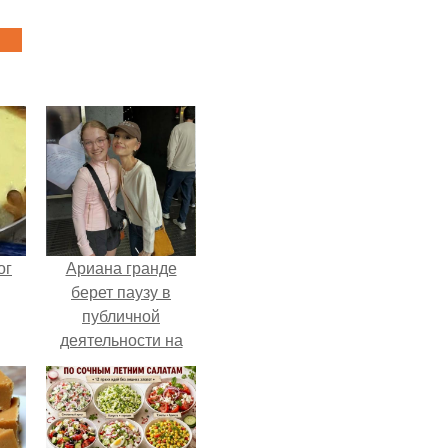
ог
Ариана гранде
берет паузу в
публичной
деятельности на
фоне слухов о
своем здоровье.