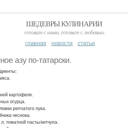
ШЕДЕВРЫ КУЛИНАРИИ
готовьте с нами, готовьте с любовью
главная
новости
статьи
ное азу по-татарски.
диенты:
мяса.
бней картофеля.
еных огурца.
ловки репчатого лука.
бчика чеснока.
. л. томатной пасты/кетчупа.