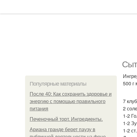
Сыт
Ингре
500 г 
Популярные материалы
После 40: Как сохранить здоровье и
7 клу
энергию с помощью правильного
2 сол
питания
1-2 Го
Печеночный торт. Ингредиенты.
1-2 Зу
Ариана гранде берет паузу в
1-2 ст
публичной деятельности на фоне