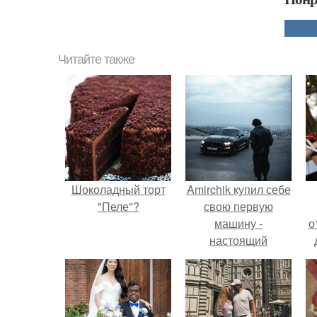
Читайте также
Шоколадный торт
Amirchik купил себе
"Пеле"?
свою первую
машину -
о
настоящий
автомобиль мечты
для многих
автолюбителей.