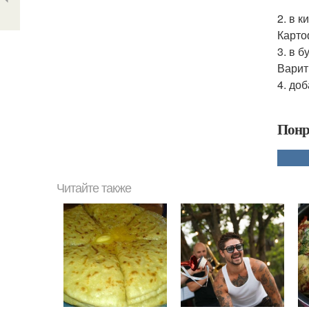
2. в 
Карто
3. в 
Варит
4. до
Понр
Читайте также