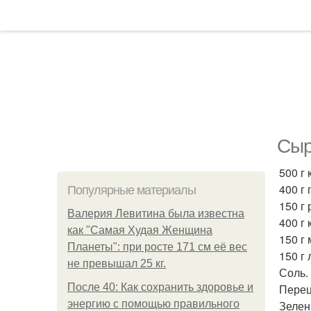
Сыр
500 г
400 г
Популярные материалы
150 г 
Валерия Левитина была известна
400 г
как "Самая Худая Женщина
150 г
Планеты": при росте 171 см её вес
150 г 
не превышал 25 кг.
Соль.
После 40: Как сохранить здоровье и
Перец
энергию с помощью правильного
Зелен