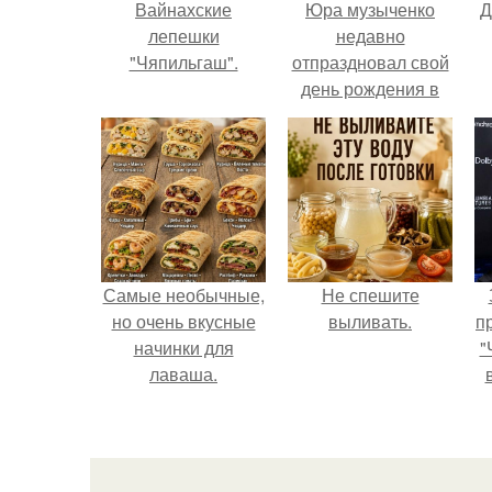
Вайнахские
Юра музыченко
Д
лепешки
недавно
"Чяпильгаш".
отпраздновал свой
день рождения в
кругу самых
близких и родных
людей.
Самые необычные,
Не спешите
но очень вкусные
выливать.
п
начинки для
"
лаваша.