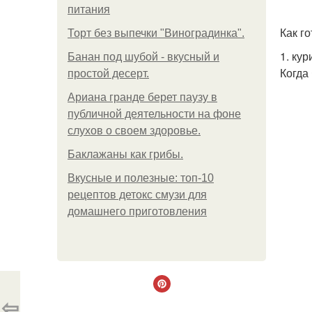
питания
Как го
Торт без выпечки "Виноградинка".
1. ку
Банан под шубой - вкусный и
Когда 
простой десерт.
Ариана гранде берет паузу в
публичной деятельности на фоне
слухов о своем здоровье.
Баклажаны как грибы.
Вкусные и полезные: топ-10
рецептов детокс смузи для
домашнего приготовления
⇦