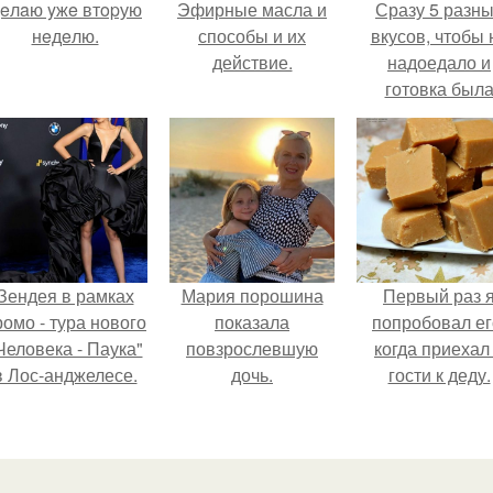
eлaю yжe втopую
Эфирные масла и
Сразу 5 разн
нeдeлю.
способы и их
вкусов, чтобы 
действие.
надоедало и
готовка был
проще.
Зендея в рамках
Мария порошина
Первый раз 
ромо - тура нового
показала
попробовал ег
Человека - Паука"
повзрослевшую
когда приехал
в Лос-анджелесе.
дочь.
гости к деду.