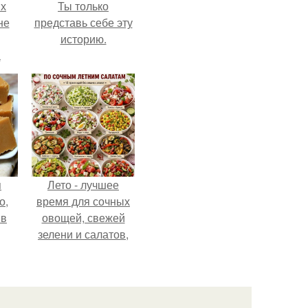
ых
Ты только
не
представь себе эту
историю.
а
я
Лето - лучшее
о,
время для сочных
 в
овощей, свежей
зелени и салатов,
которые готовятся
буквально за
несколько минут.