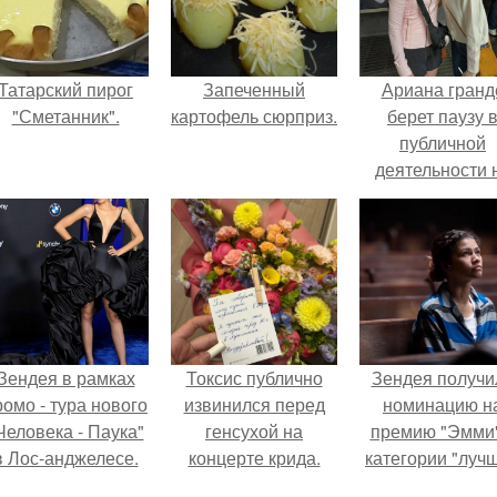
Татарский пирог
Запеченный
Ариана гранд
"Сметанник".
картофель сюрприз.
берет паузу 
публичной
деятельности 
фоне слухов 
своем здоровь
Зендея в рамках
Токсис публично
Зендея получи
ромо - тура нового
извинился перед
номинацию н
Человека - Паука"
генсухой на
премию "Эмми"
в Лос-анджелесе.
концерте крида.
категории "луч
актриса в