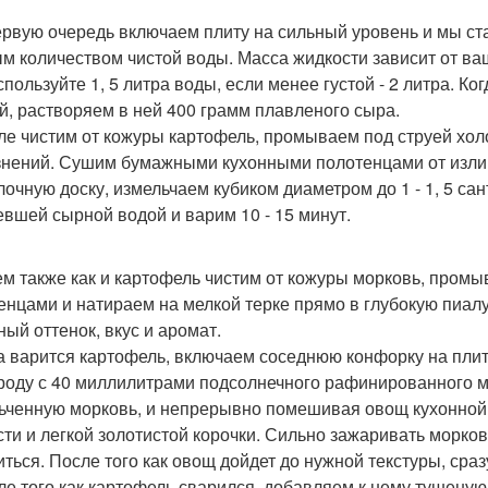
первую очередь включаем плиту на сильный уровень и мы с
м количеством чистой воды. Масса жидкости зависит от ваш
спользуйте 1, 5 литра воды, если менее густой - 2 литра. К
й, растворяем в ней 400 грамм плавленого сыра.
сле чистим от кожуры картофель, промываем под струей хол
знений. Сушим бумажными кухонными полотенцами от изли
лочную доску, измельчаем кубиком диаметром до 1 - 1, 5 са
евшей сырной водой и варим 10 - 15 минут.
тем также как и картофель чистим от кожуры морковь, про
енцами и натираем на мелкой терке прямо в глубокую пиалу.
ный оттенок, вкус и аромат.
ка варится картофель, включаем соседнюю конфорку на плит
роду с 40 миллилитрами подсолнечного рафинированного ма
ьченную морковь, и непрерывно помешивая овощ кухонной Л
сти и легкой золотистой корочки. Сильно зажаривать морков
иться. После того как овощ дойдет до нужной текстуры, сра
сле того как картофель сварился, добавляем к нему тушену