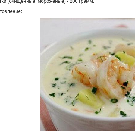
тки (очищенные, мороженые) - 200 грамм.
товление: