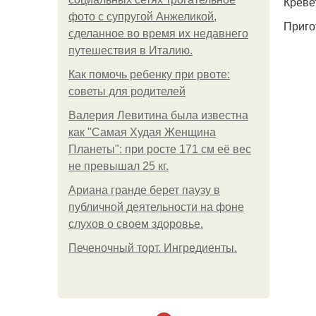
Креве
фото с супругой Анжеликой,
Приго
сделанное во время их недавнего
путешествия в Италию.
Как помочь ребенку при рвоте:
советы для родителей
Валерия Левитина была известна
как "Самая Худая Женщина
Планеты": при росте 171 см её вес
не превышал 25 кг.
Ариана гранде берет паузу в
публичной деятельности на фоне
слухов о своем здоровье.
Печеночный торт. Ингредиенты.