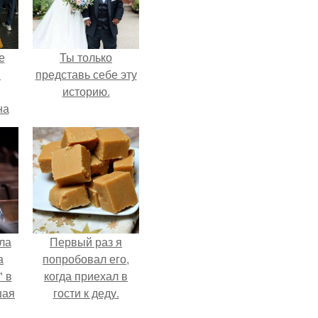
е
Ты только
в
представь себе эту
историю.
на
о
е.
ла
Первый раз я
а
попробовал его,
 в
когда приехал в
шая
гости к деду.