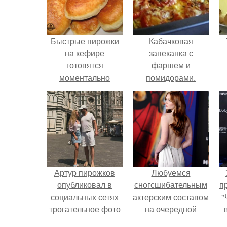
Быстрые пирожки
Кабачковая
на кефире
запеканка с
готовятся
фаршем и
моментально
помидорами.
рецепт.
Артур пирожков
Любуемся
опубликовал в
сногсшибательным
п
социальных сетях
актерским составом
"
трогательное фото
на очередной
с супругой
премьере нового