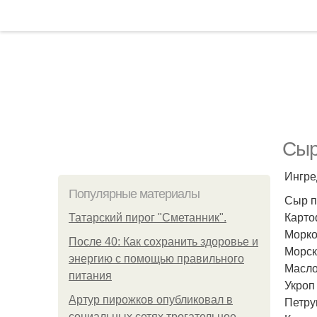
Сыр
Ингре
Популярные материалы
Сыр п
Карто
Татарский пирог "Сметанник".
Морко
После 40: Как сохранить здоровье и
Морск
энергию с помощью правильного
Масло
питания
Укроп
Артур пирожков опубликовал в
Петру
социальных сетях трогательное