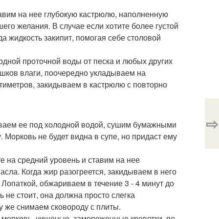
тавим на нее глубокую кастрюлю, наполненную
его желания. В случае если хотите более густой
огда жидкость закипит, помогая себе столовой
одной проточной воды от песка и любых других
шков влаги, поочередно укладываем на
нтиметров, закидываем в кастрюлю с повторно
⇨
мываем ее под холодной водой, сушим бумажными
 Морковь не будет видна в супе, но придаст ему
е на средний уровень и ставим на нее
сла. Когда жир разогреется, закидываем в него
опаткой, обжариваем в течение 3 - 4 минут до
ь не стоит, она должна просто слегка
зу же снимаем сковороду с плиты.
ю морковь, чищеные, замороженные креветки, по