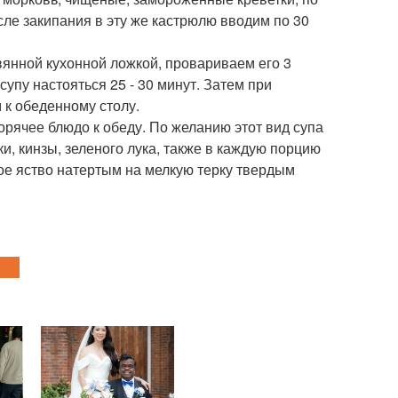
сле закипания в эту же кастрюлю вводим по 30
янной кухонной ложкой, провариваем его 3
пу настояться 25 - 30 минут. Затем при
 к обеденному столу.
горячее блюдо к обеду. По желанию этот вид супа
, кинзы, зеленого лука, также в каждую порцию
ое яство натертым на мелкую терку твердым