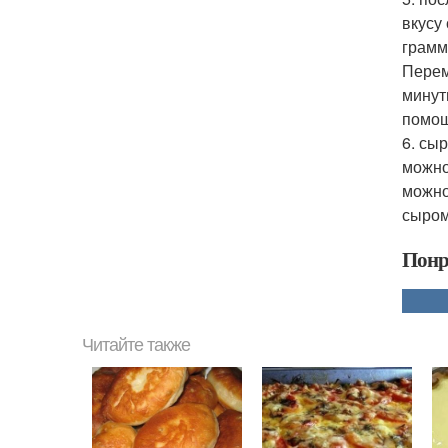
вкусу
грамм
Перем
минут
помощ
6. сы
можно
можно
сыром
Понр
Читайте также