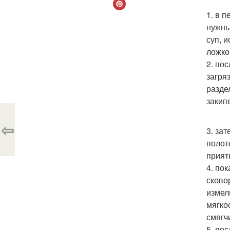
1. в 
нужны
суп, и
ложко
2. по
загря
разде
закип
⇦
3. за
полот
прият
4. по
сково
измел
мягко
смягч
5. по