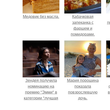
Медовик без масла.
Кабачковая
запеканка с
п
фаршем и
помидорами.
Зендея получила
Мария порошина
номинацию на
показала
премию "Эмми" в
повзрослевшую
в
категории "лучшая
дочь.
актриса в
драматическом