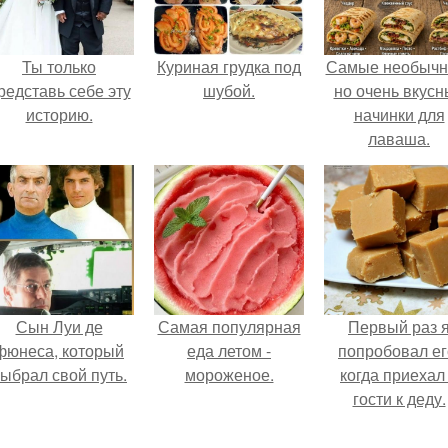
Ты только
Куриная грудка под
Самые необычн
редставь себе эту
шубой.
но очень вкус
историю.
начинки для
лаваша.
Сын Луи де
Самая популярная
Первый раз 
фюнеса, который
еда летом -
попробовал ег
ыбрал свой путь.
мороженое.
когда приехал
гости к деду.