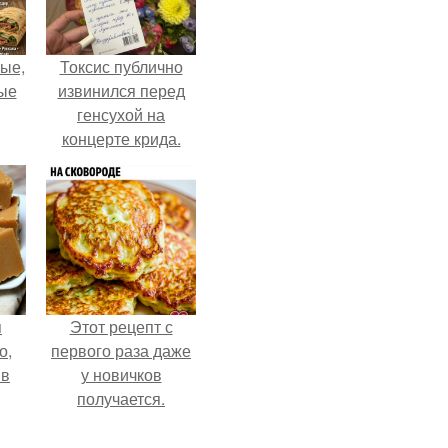
ые,
Токсис публично
ные
извинился перед
генсухой на
концерте крида.
я
Этот рецепт с
о,
первого раза даже
 в
у новичков
получается.