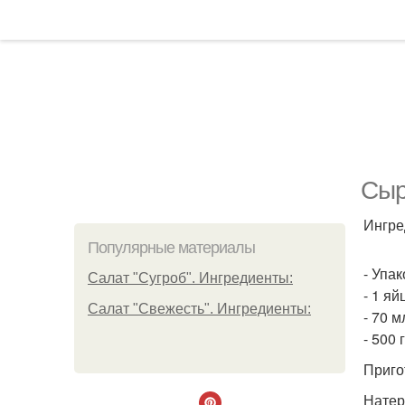
Сыр
Ингре
Популярные материалы
- Упа
Салат "Сугроб". Ингредиенты:
- 1 яй
Салат "Свежесть". Ингредиенты:
- 70 м
- 500
Приго
Натер