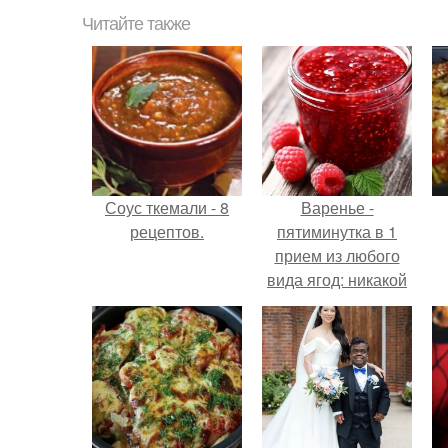
Читайте также
Соус ткемали - 8
Варенье -
рецептов.
пятиминутка в 1
прием из любого
вида ягод: никакой
длительной варки,
все витамины на
месте!