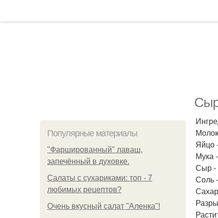
Сыр
Ингре
Молоко
Популярные материалы
Яйцо -
"Фаршированный" лаваш,
Мука -
запечённый в духовке.
Сыр - 
Салаты с сухариками: топ - 7
Соль -
любимых рецептов?
Сахар 
Разрых
Очень вкусный салат "Аленка"!
Растит