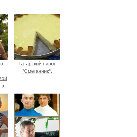
ко
Татарский пирог
"Сметанник".
вой
 в
ых