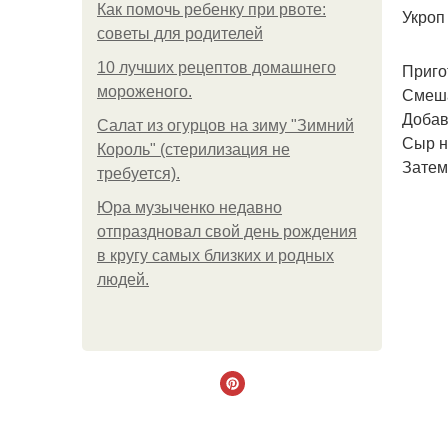
Как помочь ребенку при рвоте:
Укроп 
советы для родителей
10 лучших рецептов домашнего
Приго
мороженого.
Смеша
Добав
Салат из огурцов на зиму "Зимний
Сыр н
Король" (стерилизация не
Затем
требуется).
Юра музыченко недавно
отпраздновал свой день рождения
в кругу самых близких и родных
людей.