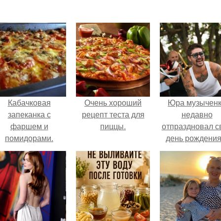
Кабачковая
Очень хороший
Юра музычен
запеканка с
рецепт теста для
недавно
фаршем и
пиццы.
отпраздновал с
помидорами.
день рождения
кругу самых
близких и родн
людей.