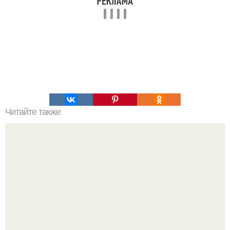
Читайте также
Намазывалка из селедки и моркови. "Ложная Икорка".
Это самая вкусная намазывалка из всех, которые я