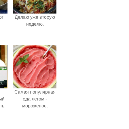
ог
Дeлaю yжe втopую
нeдeлю.
Самая популярная
ый
еда летом -
ть.
мороженое.