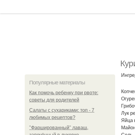
Кур
Ингре
Популярные материалы
Копчен
Как помочь ребенку при рвоте:
Огурец
советы для родителей
Грибо
Салаты с сухариками: топ - 7
Лук ре
любимых рецептов?
Яйца 
Майон
"Фаршированный" лаваш,
Соль.
запечённый в духовке.