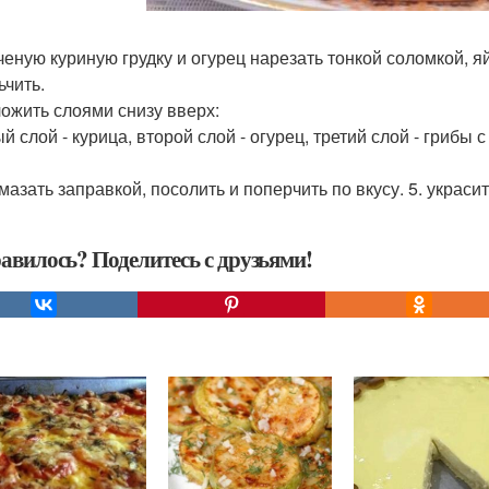
пченую куриную грудку и огурец нарезать тонкой соломкой, я
ьчить.
ложить слоями снизу вверх:
 слой - курица, второй слой - огурец, третий слой - грибы с
омазать заправкой, посолить и поперчить по вкусу. 5. украси
авилось? Поделитесь с друзьями!