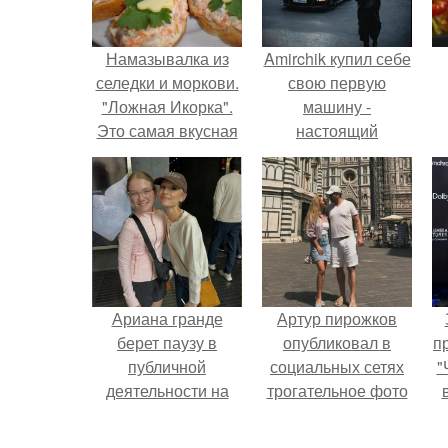
Намазывалка из
Amirchik купил себе
селедки и моркови.
свою первую
"Ложная Икорка".
машину -
Это самая вкусная
настоящий
намазывалка из
автомобиль мечты
всех, которые я
для многих
пробовала.
автолюбителей.
Ариана гранде
Артур пирожков
берет паузу в
опубликовал в
п
публичной
социальных сетях
"
деятельности на
трогательное фото
фоне слухов о
с супругой
своем здоровье.
Анжеликой,