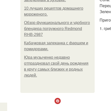
Перец
10 лучших рецептов домашнего
Зелены
мороженого.
Приго
Обзор функционального и удобного
1. гр
блендера погружного Redmond
RHB-2987
Кабачковая запеканка с фаршем и
помидорами.
Юра музыченко недавно
отпраздновал свой день рождения
в кругу самых близких и родных
людей.