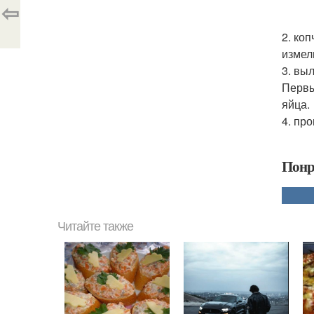
⇦
2. ко
измел
3. вы
Первый
яйца.
4. пр
Понр
Читайте также