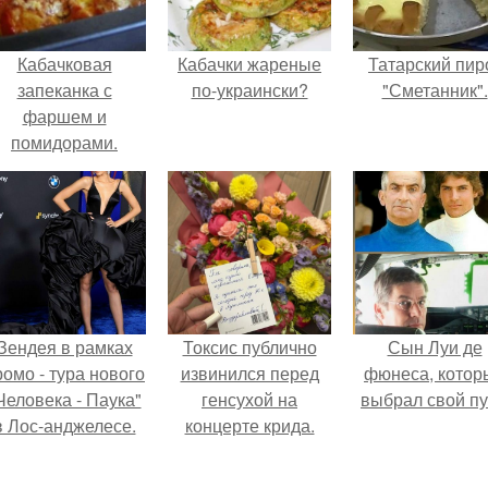
Кабачковая
Кабачки жареные
Татарский пир
запеканка с
по-украински?
"Сметанник".
фаршем и
помидорами.
Зендея в рамках
Токсис публично
Сын Луи де
ромо - тура нового
извинился перед
фюнеса, котор
Человека - Паука"
генсухой на
выбрал свой пу
в Лос-анджелесе.
концерте крида.