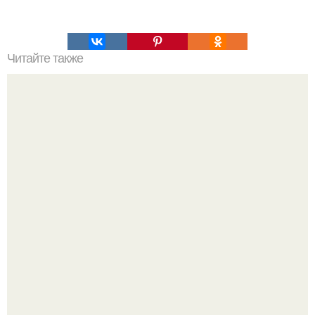
Читайте также
Быстрые пирожки на кефире - готовятся моментально.