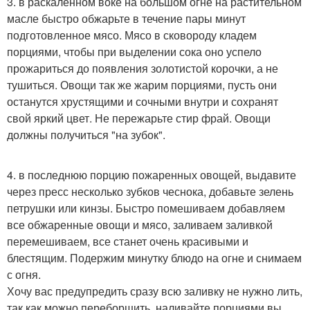
3. в раскалённом воке на большом огне на растительном
масле быстро обжарьте в течение пары минут
подготовленное мясо. Мясо в сковороду кладем
порциями, чтобы при выделении сока оно успело
прожариться до появления золотистой корочки, а не
тушиться. Овощи так же жарим порциями, пусть они
останутся хрустящими и сочными внутри и сохранят
свой яркий цвет. Не пережарьте стир фрай. Овощи
должны получиться "на зубок".
4. в последнюю порцию пожаренных овощей, выдавите
через пресс несколько зубков чеснока, добавьте зелень
петрушки или кинзы. Быстро помешиваем добавляем
все обжаренные овощи и мясо, заливаем заливкой
перемешиваем, все станет очень красивыми и
блестящим. Подержим минутку блюдо на огне и снимаем
с огня.
Хочу вас предупредить сразу всю заливку не нужно лить,
так как можно переборщить, наливайте порциями вы