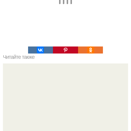
Читайте также
Порционный пирог с сыром и колбасой.