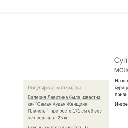
Суп
меж
Назва
куриц
Популярные материалы
привы
Валерия Левитина была известна
Ингре
как "Самая Худая Женщина
Планеты": при росте 171 см её вес
не превышал 25 кг.
Вкусные и полезные: топ-10