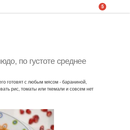
5
людо, по густоте среднее
 его готовят с любым мясом - бараниной,
овать рис, томаты или ткемали и совсем нет