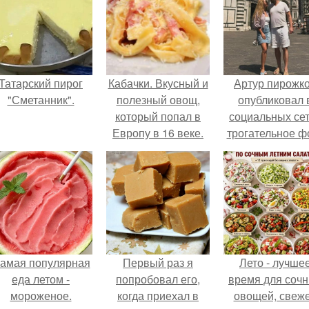
Татарский пирог
Кабачки. Вкусный и
Артур пирожк
"Сметанник".
полезный овощ,
опубликовал 
который попал в
социальных се
Европу в 16 веке.
трогательное ф
с супругой
Анжеликой,
сделанное в
время их недав
путешествия 
Италию.
амая популярная
Первый раз я
Лето - лучше
еда летом -
попробовал его,
время для соч
мороженое.
когда приехал в
овощей, свеж