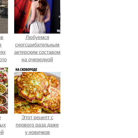
ов
Любуемся
в
сногсшибательным
тях
актерским составом
ото
на очередной
премьере нового
человека - паука.
о
него
в
е
Этот рецепт с
ных
первого раза даже
ей
у новичков