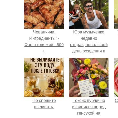
Чевапчичи.
Юра музыченко
Ингредиенты: -
недавно
Фарш говяжий - 500
отпраздновал свой
г.
день рождения в
кругу самых
близких и родных
людей.
Не спешите
Токсис публично
С
выливать.
извинился перед
генсухой на