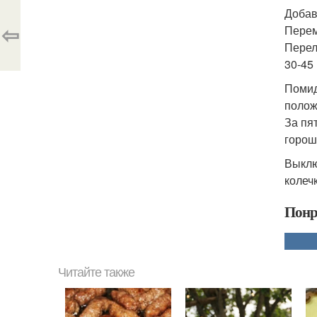
Добав
⇦
Перем
Перел
30-45 
Помид
полож
За пя
горош
Выклю
колеч
Понр
Читайте также