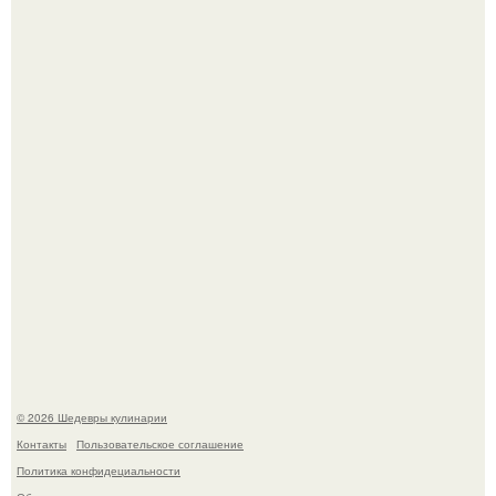
Сын Луи де фюнеса, который выбрал свой путь.
Самая популярная еда летом - мороженое.
© 2026 Шедевры кулинарии
Контакты
Пользовательское соглашение
Политика конфидециальности