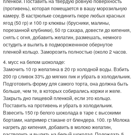
пленкой. Поставить на твердую ровную поверхность
(противень), которая помещается в вашу морозильную
камеру. В кастрюльке соединить пюре любых красных
ягод (50 гр) и 100 гр клюквы (брусники, малины,
порезанной клубники), 50 гр сахара, довести до кипения,
снять с огня, добавить желатин, размешать, немного
остудить и вылить в подмороженнное обернутое
пленкой кольцо. Заморозить полностью (около 2 часов.
4. мусс на белом шоколаде:
Замочить 10 гр желатина в 20 гр холодной воды. Взбить
200 гр сливок 33% до мягких пик и убрать в холодильник.
Подготовить форму для самого торта, она должна быть
больше, чем те, в которых собирались коржи и желе.
Закрыть дно пищевой пленкой, если это кольцо.
Поставить на противень и убрать в холодильник.
Взвесить 150 гр белого шоколада в таре с высокими
бортами, например стакане от блендера. 100. гр Молока
нагреть до кипения, добавить в молоко желатин,
растворить и вылить на белый шоколад. Подождать 5