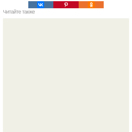
Читайте также
Печень "Красавица Востока".
Варенье - пятиминутка в 1 прием из любого вида ягод:
никакой длительной варки, все витамины на месте!