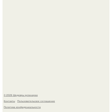
Токсис публично извинился перед генсухой на концерте
крида.
Сын Луи де фюнеса, который выбрал свой путь.
© 2026 Шедевры кулинарии
Контакты
Пользовательское соглашение
Политика конфидециальности