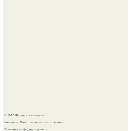
Зендея получила номинацию на премию "Эмми" в
категории "лучшая актриса в драматическом сериале" за
третий сезон "эйфории".
Мария порошина показала повзрослевшую дочь.
© 2026 Шедевры кулинарии
Контакты
Пользовательское соглашение
Политика конфидециальности