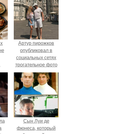
ых
Артур пирожков
не
опубликовал в
социальных сетях
а
трогательное фото
с супругой
Анжеликой,
сделанное во
время их недавнего
путешествия в
Италию.
ла
Сын Луи де
а
фюнеса, который