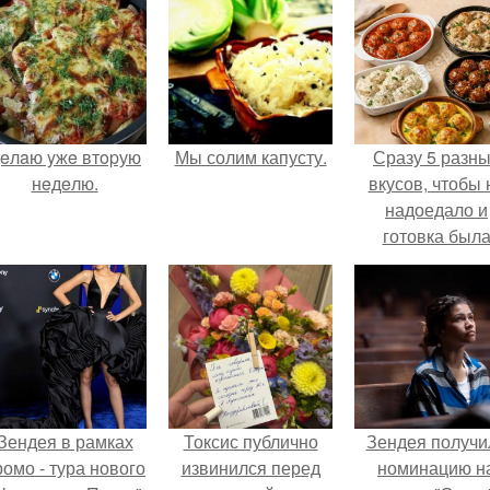
eлaю yжe втopую
Мы солим капусту.
Сразу 5 разн
нeдeлю.
вкусов, чтобы 
надоедало и
готовка был
проще.
Зендея в рамках
Токсис публично
Зендея получи
ромо - тура нового
извинился перед
номинацию н