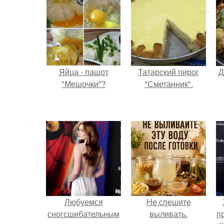
Яйца - пашот
Татарский пирог
Д
"Мешочки"?
"Сметанник".
Любуемся
Не спешите
сногсшибательным
выливать.
п