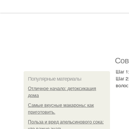
Сов
Шаг 1
Шаг 2
Популярные материалы
волос
Отличное начало: детоксикация
дома
Самые вкусные макароны: как
приготовить.
Польза и вред апельсинового сока:
что важно знать