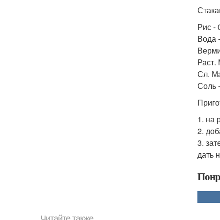
Стакан
Рис - 0
Вода -
Верми
Раст. 
Сл. Ма
Соль -
Приго
1. на
2. до
3. за
дать 
Понр
Читайте также