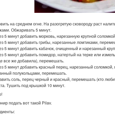
товить на среднем огне. На разогретую сковороду раст налит
ками. Обжаривать 5 минут.
рез 5 минут добавить морковь, нарезанную крупной соломко
рез 5 минут добавить грибы, нарезанные ломтиками, переме
рез 5 минут добавить кабачок, очищенный и нарезанный кру
рез 5 минут добавить помидор, натертый на терке или измел
це все же добавила), перемешать.
рез 5 минут добавить красный перец, нарезанный соломкой, 
анный полукольцами, перемешать.
бавить соль, перец черный и красный, перемешать (кто люби
та. Тушить под крышкой 10 минут.
о!
нир подать вот такой Pilav.
диенты: