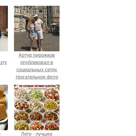
Артур пирожков
эту
опубликовал в
социальных сетях
трогательное фото
с супругой
Анжеликой,
сделанное во
время их недавнего
путешествия в
Италию.
я
Лето - лучшее