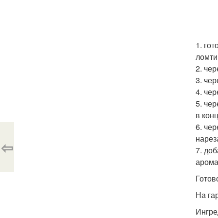
1. го
ломти
2. че
3. че
4. че
5. че
в кон
6. че
нарез
⇦
7. до
арома
Готов
На гар
Ингре