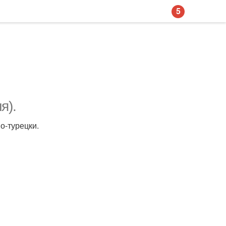
5
я).
о-турецки.