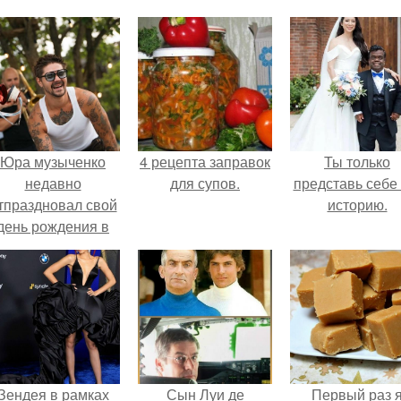
Юра музыченко
4 рецепта заправок
Ты только
недавно
для супов.
представь себе 
тпраздновал свой
историю.
день рождения в
кругу самых
близких и родных
людей.
Зендея в рамках
Сын Луи де
Первый раз 