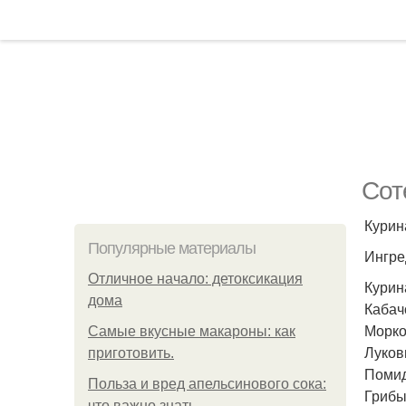
Сот
Курин
Популярные материалы
Ингре
Отличное начало: детоксикация
Курина
дома
Кабачо
Морко
Самые вкусные макароны: как
Луков
приготовить.
Помид
Польза и вред апельсинового сока:
Грибы 
что важно знать