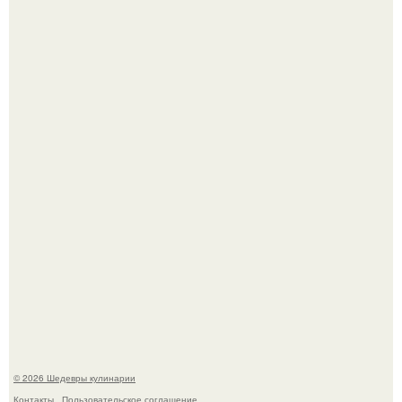
Самая популярная еда летом - мороженое.
Первый раз я попробовал его, когда приехал в гости к
деду.
© 2026 Шедевры кулинарии
Контакты
Пользовательское соглашение