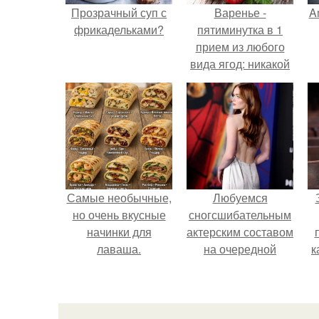
Прозрачный суп с
Варенье -
A
фрикадельками?
пятиминутка в 1
прием из любого
вида ягод: никакой
длительной варки,
а
все витамины на
месте!
Самые необычные,
Любуемся
но очень вкусные
сногсшибательным
начинки для
актерским составом
лаваша.
на очередной
к
премьере нового
человека - паука.
с