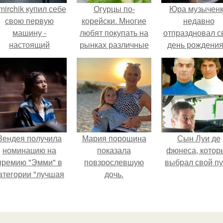
mirchik купил себе
Огурцы по-
Юра музычен
свою первую
корейски. Многие
недавно
машину -
любят покупать на
отпраздновал с
настоящий
рынках различные
день рождения
втомобиль мечты
овощные салаты
кругу самых
для многих
по-корейски.
близких и родн
автолюбителей.
людей.
Зендея получила
Мария порошина
Сын Луи де
номинацию на
показала
фюнеса, котор
премию "Эмми" в
повзрослевшую
выбрал свой пу
атегории "лучшая
дочь.
актриса в
драматическом
ериале" за третий
сезон "эйфории".