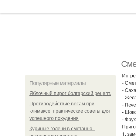
Сме
Ингре
- Смет
Популярные материалы
- Саха
Яблочный пирог болгарский рецепт.
- Жела
Противодействие весам при
- Пече
климаксе: практические советы для
- Шоко
успешного похудения
- Фру
Приго
Куриные голени в сметанно -
1. за
чесночном маринаде.