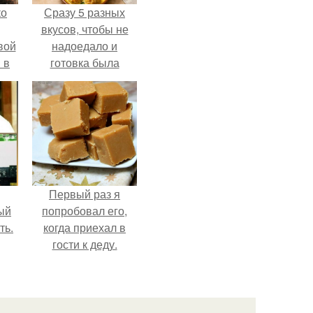
ко
Сразу 5 разных
вкусов, чтобы не
вой
надоедало и
 в
готовка была
проще.
ых
Первый раз я
ый
попробовал его,
ть.
когда приехал в
гости к деду.