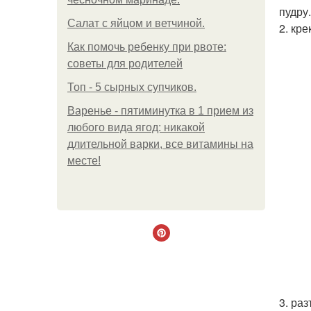
пудру
Салат с яйцом и ветчиной.
2. кр
Как помочь ребенку при рвоте:
советы для родителей
Топ - 5 сырных супчиков.
Варенье - пятиминутка в 1 прием из
любого вида ягод: никакой
длительной варки, все витамины на
месте!
3. ра