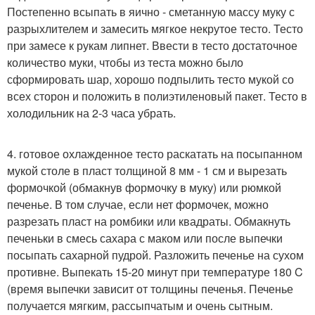
Постепенно всыпать в яично - сметанную массу муку с
разрыхлителем и замесить мягкое некрутое тесто. Тесто
при замесе к рукам липнет. Ввести в тесто достаточное
количество муки, чтобы из теста можно было
сформировать шар, хорошо подпылить тесто мукой со
всех сторон и положить в полиэтиленовый пакет. Тесто в
холодильник на 2-3 часа убрать.
4. готовое охлажденное тесто раскатать на посыпанном
мукой столе в пласт толщиной 8 мм - 1 см и вырезать
формочкой (обмакнув формочку в муку) или рюмкой
печенье. В том случае, если нет формочек, можно
разрезать пласт на ромбики или квадраты. Обмакнуть
печеньки в смесь сахара с маком или после выпечки
посыпать сахарной пудрой. Разложить печенье на сухом
противне. Выпекать 15-20 минут при температуре 180 C
(время выпечки зависит от толщины печенья. Печенье
получается мягким, рассыпчатым и очень сытным.