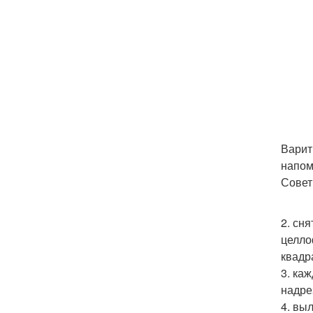
Варит
напом
Совет
2. сн
целло
квадр
3. ка
надре
4. вы