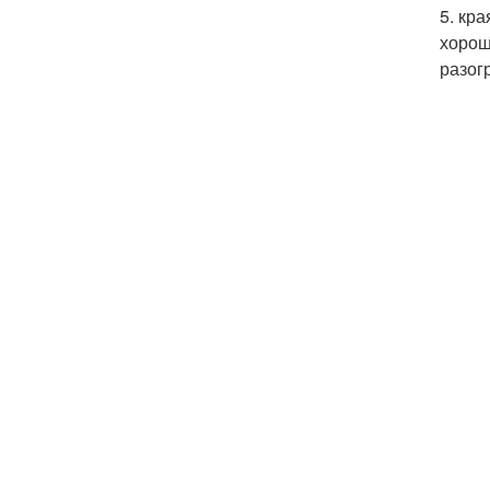
5. кр
хорош
разог