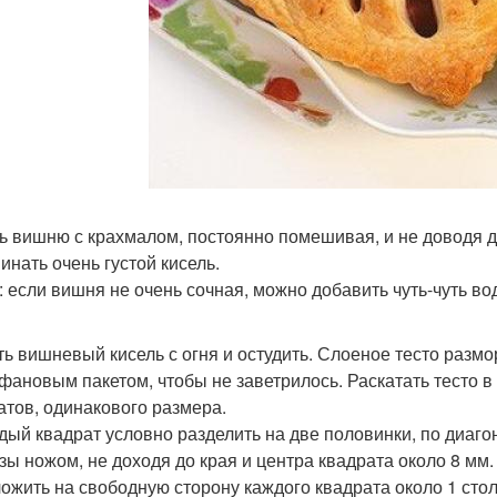
ь вишню с крахмалом, постоянно помешивая, и не доводя до 
инать очень густой кисель.
: если вишня не очень сочная, можно добавить чуть-чуть во
ять вишневый кисель с огня и остудить. Слоеное тесто раз
фановым пакетом, чтобы не заветрилось. Раскатать тесто в 
атов, одинакового размера.
ждый квадрат условно разделить на две половинки, по диаг
зы ножом, не доходя до края и центра квадрата около 8 мм.
ложить на свободную сторону каждого квадрата около 1 сто