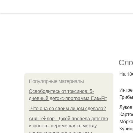
Сло
На 100
Популярные материалы
Ингре
Освободитесь от токсинов: 5-
Грибы
дневный детокс-программа Eat&Fit
Лукови
"Что она со своим лицом сделала?
Карто
Аня Тейлор - Джой провела детство
Морков
и юность, перемещаясь между
Курино
двумя совершенно разными