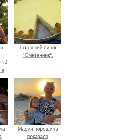
ко
Татарский пирог
"Сметанник".
вой
 в
ых
ла
Мария порошина
а
показала