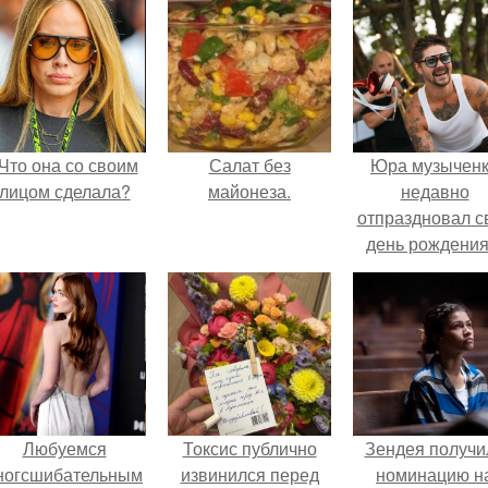
Что она со своим
Салат без
Юра музычен
лицом сделала?
майонеза.
недавно
отпраздновал с
день рождения
кругу самых
близких и родн
людей.
Любуемся
Токсис публично
Зендея получи
ногсшибательным
извинился перед
номинацию н