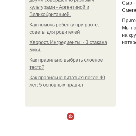
Сыр - 
культурами - Аргентиной и
Смета
Великобританией.
Приго
Как помочь ребенку при рвоте:
Мы по
советы для родителей
на кр
натер
Хворост. Ингредиенты: - 3 стакана
муки.
Как правильно выбрать слоеное
тесто?
Как правильно питаться после 40
лет: 5 основных правил