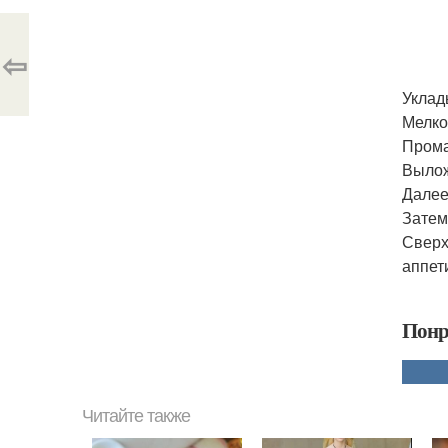
⇦
Уклад
Мелко
Прома
Вылож
Далее
Затем
Сверх
аппет
Понр
Читайте также