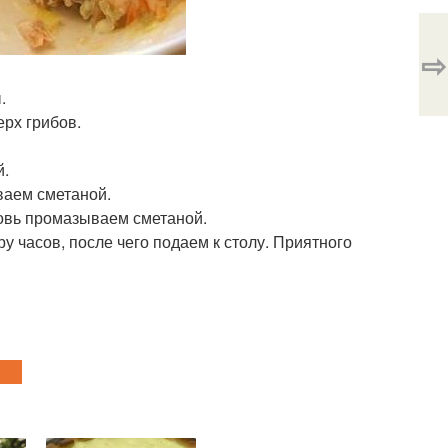
⇨
.
ерх грибов.
й.
ваем сметаной.
овь промазываем сметаной.
 часов, после чего подаем к столу. Приятного