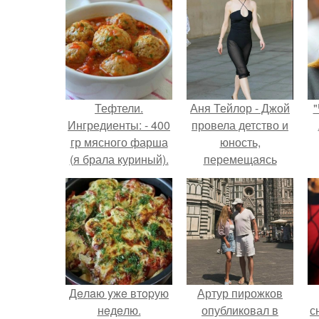
Тефтели.
Аня Тейлор - Джой
"
Ингредиенты: - 400
провела детство и
гр мясного фарша
юность,
(я брала куриный).
перемещаясь
между двумя
совершенно
разными
культурами -
Аргентиной и
Великобританией.
Дeлaю yжe втopую
Артур пирожков
нeдeлю.
опубликовал в
с