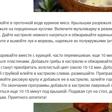
мойте в проточной воде куриное мясо. Крылышки разрежьте 
жьте на порционные кусочки. Включите мультиварку в режи
. Дайте кастрюле немного нагреться и обжаривайте курины
ите и вымойте лук и морковь, нарежьте их полукружьями (ил
жаривайте вместе с курицей, часто перемешивая, еще 10 ми
ьте пластинами. Добавьте грибы в кастрюлю и обжаривайте
 станут приобретать золотистый цвет (около 10-12 мин. Доб
й струйкой влейте в кастрюлю сливки, размешайте. Приправ
омойте рисовую крупу и добавьте ее в кастрюлю, залейте г
. По окончании программы добавьте в кастрюлю лавровый л
яться еще 10-15 минут под крышкой. Подавая суп на стол, 
шки. Приятного аппетита!