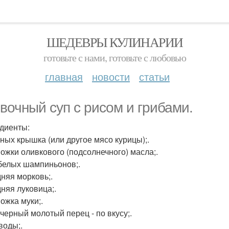
ШЕДЕВРЫ КУЛИНАРИИ
готовьте с нами, готовьте с любовью
главная
новости
статьи
вочный суп с рисом и грибами.
диенты:
иных крышка (или другое мясо курицы);.
 Ложки оливкового (подсолнечного) масла;.
 белых шампиньонов;.
дняя морковь;.
дняя луковица;.
Ложка муки;.
 черный молотый перец - по вкусу;.
 воды;.