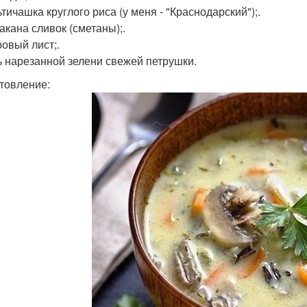
тичашка круглого риса (у меня - "Краснодарский");.
акана сливок (сметаны);.
ровый лист;.
ь нарезанной зелени свежей петрушки.
товление: