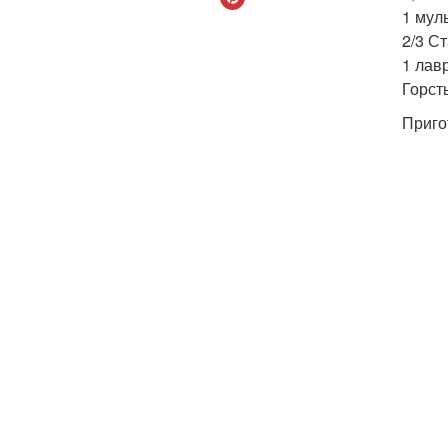
1 муль
2/3 Ст
1 лав
Горст
Приго