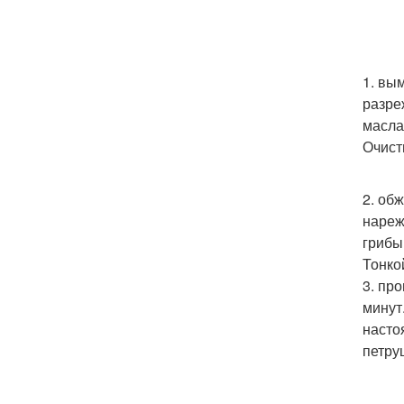
1. вы
разре
масла
Очист
2. об
нареж
грибы
Тонко
3. пр
минут
насто
петру